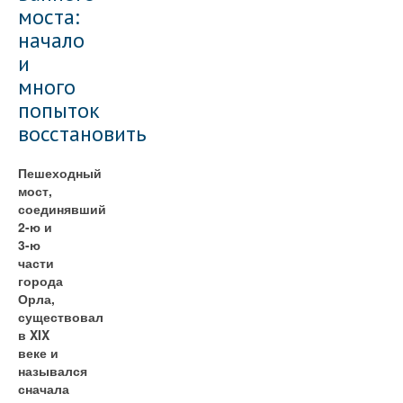
моста:
начало
и
много
попыток
восстановить
Пешеходный
мост,
соединявший
2-ю и
3-ю
части
города
Орла,
существовал
в XIX
веке и
назывался
сначала