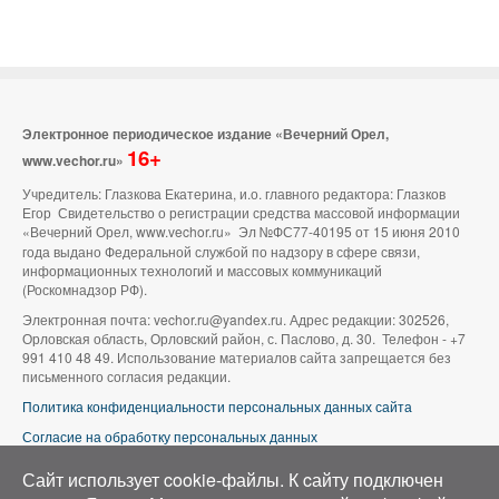
Электронное периодическое издание «Вечерний Орел,
16+
www.vechor.ru»
Учредитель: Глазкова Екатерина, и.о. главного редактора: Глазков
Егор Свидетельство о регистрации средства массовой информации
«Вечерний Орел, www.vechor.ru»
Эл №ФС77-40195 от 15 июня 2010
года выдано Федеральной службой по надзору в сфере связи,
информационных технологий и массовых коммуникаций
(Роскомнадзор РФ).
Электронная почта: vechor.ru@yandex.ru. Адрес редакции: 302526,
Орловская область, Орловский район, с. Паслово, д. 30. Телефон - +7
991 410 48 49. Использование материалов сайта запрещается без
письменного согласия редакции.
Политика конфиденциальности персональных данных сайта
Согласие на обработку персональных данных
В оформлении сайта используется фото группы ВК «Беспилотники |
Сайт использует cookie-файлы. К cайту подключен
Аэросъемка в Орле»