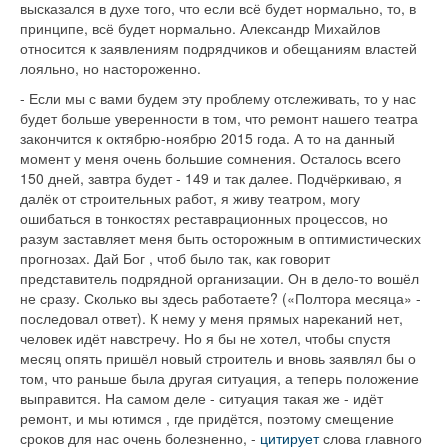
высказался в духе того, что если всё будет нормально, то, в
принципе, всё будет нормально. Александр Михайлов
относится к заявлениям подрядчиков и обещаниям властей
лояльно, но настороженно.
- Если мы с вами будем эту проблему отслеживать, то у нас
будет больше уверенности в том, что ремонт нашего театра
закончится к октябрю-ноябрю 2015 года. А то на данный
момент у меня очень большие сомнения. Осталось всего
150 дней, завтра будет - 149 и так далее. Подчёркиваю, я
далёк от строительных работ, я живу театром, могу
ошибаться в тонкостях реставрационных процессов, но
разум заставляет меня быть осторожным в оптимистических
прогнозах. Дай Бог , чтоб было так, как говорит
представитель подрядной организации. Он в дело-то вошёл
не сразу. Сколько вы здесь работаете? («Полтора месяца» -
последовал ответ). К нему у меня прямых нареканий нет,
человек идёт навстречу. Но я бы не хотел, чтобы спустя
месяц опять пришёл новый строитель и вновь заявлял бы о
том, что раньше была другая ситуация, а теперь положение
выправится. На самом деле - ситуация такая же - идёт
ремонт, и мы ютимся , где придётся, поэтому смещение
сроков для нас очень болезненно, -
цитирует
слова главного