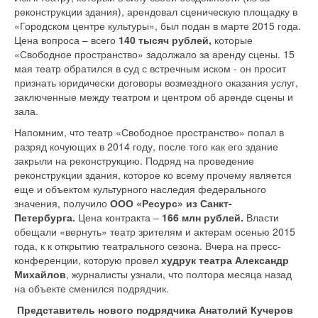
реконструкции здания), арендовал сценическую площадку в
«Городском центре культуры», был подан в марте 2015 года.
Цена вопроса – всего
140 тысяч рублей,
которые
«Свободное пространство» задолжало за аренду сцены. 15
мая театр обратился в суд с встречным иском - он просит
признать юридически договоры возмездного оказания услуг,
заключенные между театром и центром об аренде сцены и
зала.
Напомним, что театр «Свободное пространство» попал в
разряд кочующих в 2014 году, после того как его здание
закрыли на реконструкцию. Подряд на проведение
реконструкции здания, которое ко всему прочему является
еще и объектом культурного наследия федерального
значения, получило
ООО «Ресурс» из Санкт-
Петербурга.
Цена контракта –
166 млн рублей.
Власти
обещали «вернуть» театр зрителям и актерам осенью 2015
года, к к открытию театрального сезона. Вчера на пресс-
конференции, которую провел
худрук театра Александр
Михайлов
, журналисты узнали, что полтора месяца назад
на объекте сменился подрядчик.
Представитель нового подрядчика Анатолий Кучеров