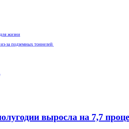
 для жизни
 из-за подземных тоннелей
ь
олугодии выросла на 7,7 проц