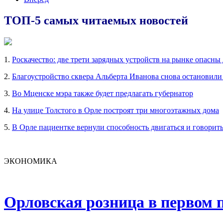
ТОП-5 самых читаемых новостей
1.
Роскачество: две трети зарядных устройств на рынке опасны
2.
Благоустройство сквера Альберта Иванова снова остановили
3.
Во Мценске мэра также будет предлагать губернатор
4.
На улице Толстого в Орле построят три многоэтажных дома
5.
В Орле пациентке вернули способность двигаться и говорит
ЭКОНОМИКА
Орловская розница в первом п