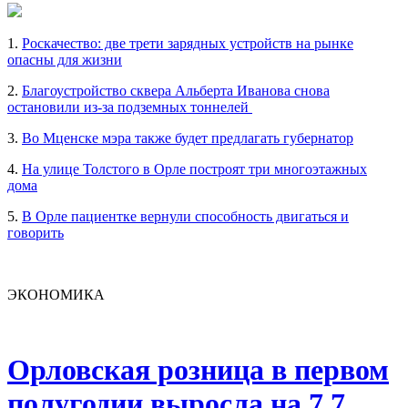
1.
Роскачество: две трети зарядных устройств на рынке
опасны для жизни
2.
Благоустройство сквера Альберта Иванова снова
остановили из-за подземных тоннелей
3.
Во Мценске мэра также будет предлагать губернатор
4.
На улице Толстого в Орле построят три многоэтажных
дома
5.
В Орле пациентке вернули способность двигаться и
говорить
ЭКОНОМИКА
Орловская розница в первом
полугодии выросла на 7,7