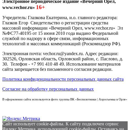
Электронное периодическое издание «Вечерний Орел,
16+
www.vechor.ru»
Учредитель: Глазкова Екатерина, и.о. главного редактора:
Глазков Егор Свидетельство о регистрации средства
массовой информации «Вечерний Орел, www.vechor.ru»
Эл
№ФС77-40195 от 15 июня 2010 года выдано Федеральной
службой по надзору в сфере связи, информационных
технологий и массовых коммуникаций (Роскомнадзор РФ).
Электронная почта: vechor.ru@yandex.ru. Адрес редакции:
302526, Орловская область, Орловский район, с. Паслово, д.
30. Телефон - +7 991 410 48 49. Использование материалов
сайта запрещается без письменного согласия редакции.
Политика конфиденциальности персональных данных сайта
Согласие на обработку персональных данных
В оформлении сайта используется фото группы ВК «Беспилотники | Аэросъемка в Орле»
Сайт использует cookie-файлы. К cайту подключен сервис
Яндекс.Метрика, использующий cookie-файлы. Оставаясь на