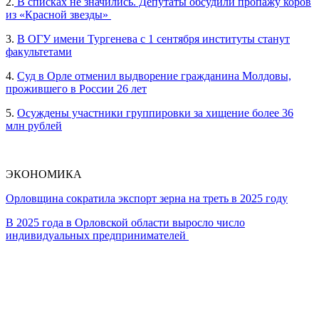
2.
В списках не значились. Депутаты обсудили пропажу коров
из «Красной звезды»
3.
В ОГУ имени Тургенева с 1 сентября институты станут
факультетами
4.
Суд в Орле отменил выдворение гражданина Молдовы,
прожившего в России 26 лет
5.
Осуждены участники группировки за хищение более 36
млн рублей
ЭКОНОМИКА
Орловщина сократила экспорт зерна на треть в 2025 году
В 2025 года в Орловской области выросло число
индивидуальных предпринимателей