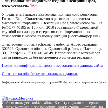
Электронное периодическое издание «Вечерний Орел,
16+
www.vechor.ru»
Учредитель: Глазкова Екатерина, и.о. главного редактора:
Глазков Егор Свидетельство о регистрации средства
массовой информации «Вечерний Орел, www.vechor.ru»
Эл
№ФС77-40195 от 15 июня 2010 года выдано Федеральной
службой по надзору в сфере связи, информационных
технологий и массовых коммуникаций (Роскомнадзор РФ).
Электронная почта: vechor.ru@yandex.ru. Адрес редакции:
302526, Орловская область, Орловский район, с. Паслово, д.
30. Телефон - +7 991 410 48 49. Использование материалов
сайта запрещается без письменного согласия редакции.
Политика конфиденциальности персональных данных сайта
Согласие на обработку персональных данных
В оформлении сайта используется фото группы ВК «Беспилотники | Аэросъемка в Орле»
Сайт использует cookie-файлы. К cайту подключен сервис
Яндекс.Метрика, использующий cookie-файлы. Оставаясь на