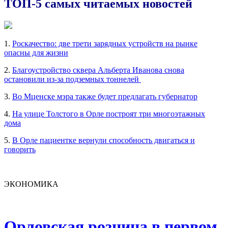
ТОП-5 самых читаемых новостей
1.
Роскачество: две трети зарядных устройств на рынке
опасны для жизни
2.
Благоустройство сквера Альберта Иванова снова
остановили из-за подземных тоннелей
3.
Во Мценске мэра также будет предлагать губернатор
4.
На улице Толстого в Орле построят три многоэтажных
дома
5.
В Орле пациентке вернули способность двигаться и
говорить
ЭКОНОМИКА
Орловская розница в первом