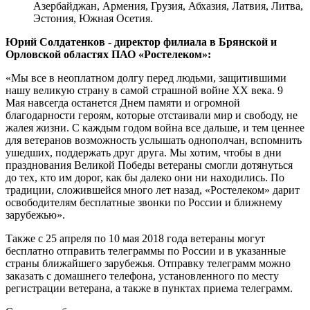
Азербайджан, Армения, Грузия, Абхазия, Латвия, Литва,
Эстония, Южная Осетия.
Юрий Солдатенков - директор филиала в Брянской и
Орловской областях ПАО «Ростелеком»:
«Мы все в неоплатном долгу перед людьми, защитившими
нашу великую страну в самой страшной войне ХХ века. 9
Мая навсегда останется Днем памяти и огромной
благодарности героям, которые отстаивали мир и свободу, не
жалея жизни. С каждым годом война все дальше, и тем ценнее
для ветеранов возможность услышать однополчан, вспомнить
ушедших, поддержать друг друга. Мы хотим, чтобы в дни
празднования Великой Победы ветераны смогли дотянуться
до тех, кто им дорог, как бы далеко они ни находились. По
традиции, сложившейся много лет назад, «Ростелеком» дарит
освободителям бесплатные звонки по России и ближнему
зарубежью».
Также с 25 апреля по 10 мая 2018 года ветераны могут
бесплатно отправить телеграммы по России и в указанные
страны ближайшего зарубежья. Отправку телеграмм можно
заказать с домашнего телефона, установленного по месту
регистрации ветерана, а также в пунктах приема телеграмм.