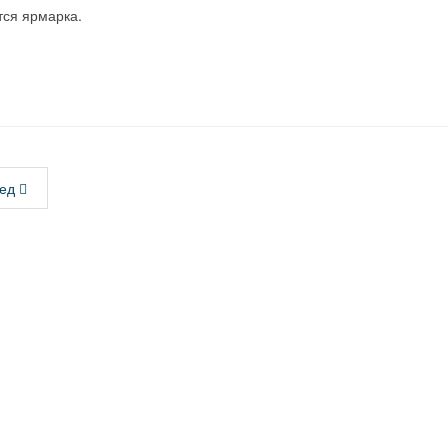
тся ярмарка.
ед