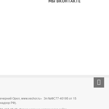
МЫ ВКОНТАКТЕ
Вечерний Орел, www.vechor.ru»
Эл №ФС77-40195 от 15
мнадзор РФ).