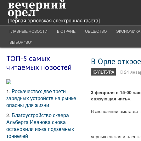
ГЛАВНЫЕ НОВОСТИ
В СТРАНЕ
ОБЩЕСТВО
ЭКОНОМИКА
ВЫБОР "ВО"
ТОП-5 самых
В Орле откро
читаемых новостей
КУЛЬТУРА
24 янва
1.
Роскачество: две трети
3 февраля в 15-00 ча
зарядных устройств на рынке
связующая нить».
опасны для жизни
В экспозиции выставке
2.
Благоустройство сквера
Альберта Иванова снова
остановили из-за подземных
тоннелей
чернышенская и плешко