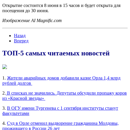
Открытие состоится 8 июня в 15 часов и будет открыта для
посещения до 30 июня.
Изображение AI Magnific.com
Назад
Вперед
ТОП-5 самых читаемых новостей
1.
Жители аварийных домов добавили казне Орла 1,4 млрд
рублей долгов
2.
В списках не значились. Депутаты обсудили пропажу коров
из «Красной звезды»
3.
В ОГУ имени Тургенева с 1 сентября институты станут
факультетами
4.
Суд в Орле отменил выдворение гражданина Молдовы,
прожившего в России 26 лет