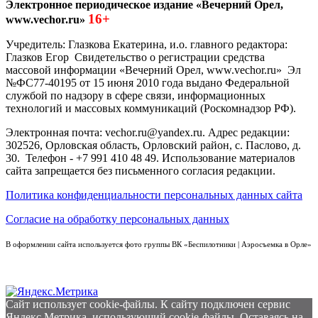
Электронное периодическое издание «Вечерний Орел,
16+
www.vechor.ru»
Учредитель: Глазкова Екатерина, и.о. главного редактора:
Глазков Егор Свидетельство о регистрации средства
массовой информации «Вечерний Орел, www.vechor.ru»
Эл
№ФС77-40195 от 15 июня 2010 года выдано Федеральной
службой по надзору в сфере связи, информационных
технологий и массовых коммуникаций (Роскомнадзор РФ).
Электронная почта: vechor.ru@yandex.ru. Адрес редакции:
302526, Орловская область, Орловский район, с. Паслово, д.
30. Телефон - +7 991 410 48 49. Использование материалов
сайта запрещается без письменного согласия редакции.
Политика конфиденциальности персональных данных сайта
Согласие на обработку персональных данных
В оформлении сайта используется фото группы ВК «Беспилотники | Аэросъемка в Орле»
Сайт использует cookie-файлы. К cайту подключен сервис
Яндекс.Метрика, использующий cookie-файлы. Оставаясь на