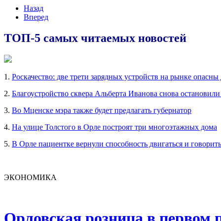
Назад
Вперед
ТОП-5 самых читаемых новостей
1.
Роскачество: две трети зарядных устройств на рынке опасны
2.
Благоустройство сквера Альберта Иванова снова остановили
3.
Во Мценске мэра также будет предлагать губернатор
4.
На улице Толстого в Орле построят три многоэтажных дома
5.
В Орле пациентке вернули способность двигаться и говорит
ЭКОНОМИКА
Орловская розница в первом п