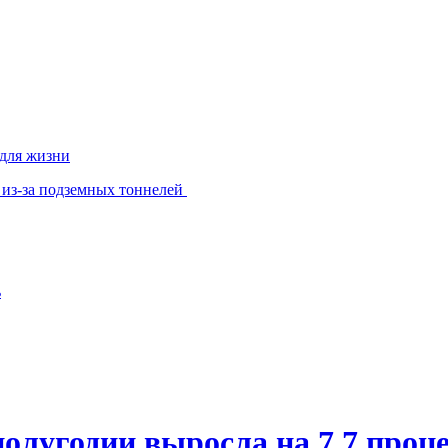
 для жизни
 из-за подземных тоннелей
ь
олугодии выросла на 7,7 проц