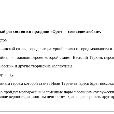
тый раз состоится праздник «Орел — созвездие любви».
стом.
д воинской славы, город литературной славы и город молодости и
ойны...», главным героем которой станет Василий Тёркин, пер
России» и другие творческие коллективы.
у знаку.
вным героем которой станет Иван Тургенев. Здесь будет воссозд
но пройдут молодожены и семейные пары с большим супружеским
завшие верность рационным ценностям, хранящие верность друг д