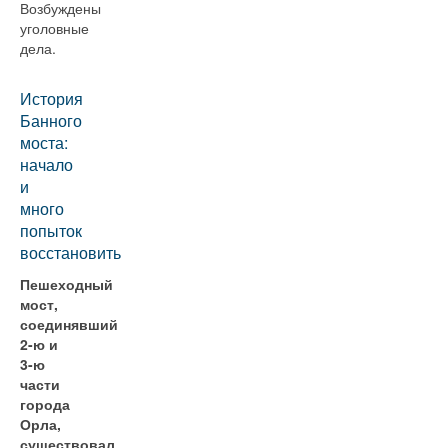
Возбуждены
уголовные
дела.
История
Банного
моста:
начало
и
много
попыток
восстановить
Пешеходный
мост,
соединявший
2-ю и
3-ю
части
города
Орла,
существовал