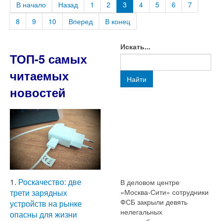
В начало
Назад
1
2
3
4
5
6
7
8
9
10
Вперед
В конец
Искать...
ТОП-5 самых
читаемых
Найти
новостей
1.
Роскачество: две
В деловом центре
трети зарядных
«Москва-Сити» сотрудники
ФСБ закрыли девять
устройств на рынке
нелегальных
опасны для жизни