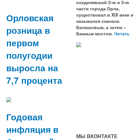
соединявший 2-ю и 3-ю
части города Орла,
Орловская
существовал в XIX веке и
назывался сначала
розница в
Балашовым, а затем –
Банным мостом.
Читать
первом
полугодии
выросла на
7,7 процента
Годовая
инфляция в
МЫ ВКОНТАКТЕ