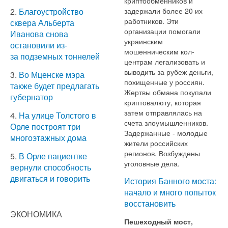
криптообменников и
2.
Благоустройство
задержали более 20 их
работников. Эти
сквера Альберта
организации помогали
Иванова снова
украинским
остановили из-
мошенническим кол-
за подземных тоннелей
центрам легализовать и
выводить за рубеж деньги,
3.
Во Мценске мэра
похищенные у россиян.
также будет предлагать
Жертвы обмана покупали
губернатор
криптовалюту, которая
затем отправлялась на
4.
На улице Толстого в
счета злоумышленников.
Орле построят три
Задержанные - молодые
многоэтажных дома
жители российских
регионов. Возбуждены
5.
В Орле пациентке
уголовные дела.
вернули способность
двигаться и говорить
История Банного моста:
начало и много попыток
восстановить
ЭКОНОМИКА
Пешеходный мост,