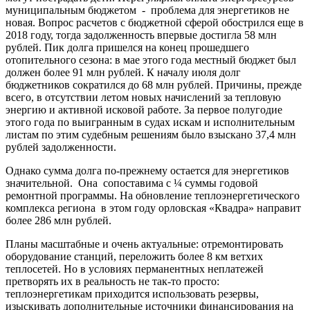
муниципальным бюджетом - проблема для энергетиков не
новая. Вопрос расчетов с бюджетной сферой обострился еще в
2018 году, тогда задолженность впервые достигла 58 млн
рублей. Пик долга пришелся на конец прошедшего
отопительного сезона: в мае этого года местный бюджет был
должен более 91 млн рублей. К началу июля долг
бюджетников сократился до 68 млн рублей. Причины, прежде
всего, в отсутствии летом новых начислений за тепловую
энергию и активной исковой работе. За первое полугодие
этого года по выигранным в судах искам и исполнительным
листам по этим судебным решениям было взыскано 37,4 млн
рублей задолженности.
Однако сумма долга по-прежнему остается для энергетиков
значительной. Она сопоставима с ¼ суммы годовой
ремонтной программы. На обновление теплоэнергетического
комплекса региона в этом году орловская «Квадра» направит
более 286 млн рублей.
Планы масштабные и очень актуальные: отремонтировать
оборудование станций, переложить более 8 км ветхих
теплосетей. Но в условиях перманентных неплатежей
претворять их в реальность не так-то просто:
теплоэнергетикам приходится использовать резервы,
изыскивать дополнительные источники финансирования на