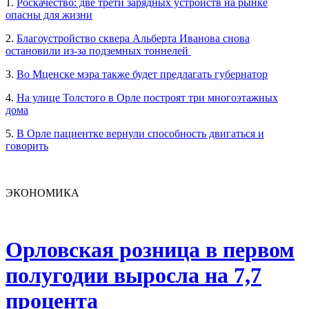
1.
Роскачество: две трети зарядных устройств на рынке
опасны для жизни
2.
Благоустройство сквера Альберта Иванова снова
остановили из-за подземных тоннелей
3.
Во Мценске мэра также будет предлагать губернатор
4.
На улице Толстого в Орле построят три многоэтажных
дома
5.
В Орле пациентке вернули способность двигаться и
говорить
ЭКОНОМИКА
Орловская розница в первом
полугодии выросла на 7,7
процента