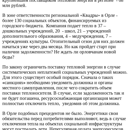
крупнейшим поставщиком тепловой энергии в регионе - 68
млн рублей.
В зоне ответственности региональной «Квадры» в Орле -
более 130 социальных объектов, финансируемых из
городского бюджета. Компания подает тепло в 37 –
дошкольных учреждений, 20 - школ, 21 – учреждений
дополнительного образования, 4 – медучреждения, 7 –
учреждениях культуры. Отопительный сезон для них должен
начаться уже через два месяца. Но как пройдет старт при
наличии задолженности? Не ждать ли орловчанам новой
беды?
По закону ограничить поставку тепловой энергии в случае
систематических неплатежей социальных учреждений можно.
Для этого существует особый порядок. Сначала о таких
«
санкциях
»
необходимо уведомить должника и органы
местного самоуправления, после чего сократить объем
поставки теплоносителя. В случае, если задолженность так и
не будет погашена, ресурсоснабжающая организация может
полностью отключить тепло, уведомив об этом должника.
В Орле подобных прецедентов не было. Энергетики свои
обязательства перед потребителями выполняют, ведь в случае
отключения тепла на объектах социальной инфраструктуры
могут пострадать дети. Нерегулярная оплата энергоресурсов