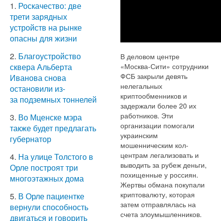
1.
Роскачество: две
трети зарядных
устройств на рынке
опасны для жизни
2.
Благоустройство
В деловом центре
«Москва-Сити» сотрудники
сквера Альберта
ФСБ закрыли девять
Иванова снова
нелегальных
остановили из-
криптообменников и
за подземных тоннелей
задержали более 20 их
работников. Эти
3.
Во Мценске мэра
организации помогали
также будет предлагать
украинским
губернатор
мошенническим кол-
центрам легализовать и
4.
На улице Толстого в
выводить за рубеж деньги,
Орле построят три
похищенные у россиян.
многоэтажных дома
Жертвы обмана покупали
криптовалюту, которая
5.
В Орле пациентке
затем отправлялась на
вернули способность
счета злоумышленников.
двигаться и говорить