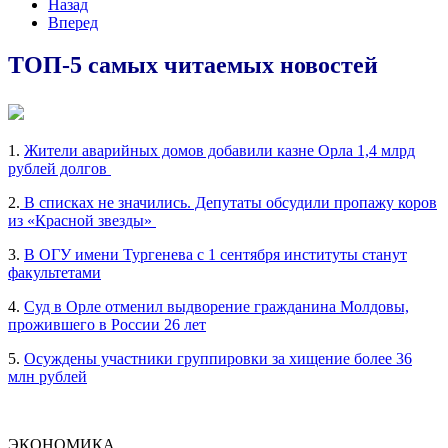
Назад
Вперед
ТОП-5 самых читаемых новостей
1.
Жители аварийных домов добавили казне Орла 1,4 млрд
рублей долгов
2.
В списках не значились. Депутаты обсудили пропажу коров
из «Красной звезды»
3.
В ОГУ имени Тургенева с 1 сентября институты станут
факультетами
4.
Суд в Орле отменил выдворение гражданина Молдовы,
прожившего в России 26 лет
5.
Осуждены участники группировки за хищение более 36
млн рублей
ЭКОНОМИКА