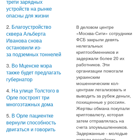
трети зарядных
устройств на рынке
опасны для жизни
2.
Благоустройство
В деловом центре
«Москва-Сити» сотрудники
сквера Альберта
ФСБ закрыли девять
Иванова снова
нелегальных
остановили из-
криптообменников и
за подземных тоннелей
задержали более 20 их
работников. Эти
3.
Во Мценске мэра
организации помогали
также будет предлагать
украинским
губернатор
мошенническим кол-
центрам легализовать и
4.
На улице Толстого в
выводить за рубеж деньги,
Орле построят три
похищенные у россиян.
многоэтажных дома
Жертвы обмана покупали
криптовалюту, которая
5.
В Орле пациентке
затем отправлялась на
вернули способность
счета злоумышленников.
двигаться и говорить
Задержанные - молодые
жители российских