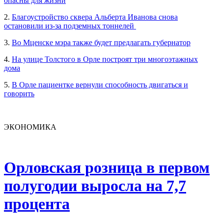
опасны для жизни
2.
Благоустройство сквера Альберта Иванова снова
остановили из-за подземных тоннелей
3.
Во Мценске мэра также будет предлагать губернатор
4.
На улице Толстого в Орле построят три многоэтажных
дома
5.
В Орле пациентке вернули способность двигаться и
говорить
ЭКОНОМИКА
Орловская розница в первом
полугодии выросла на 7,7
процента