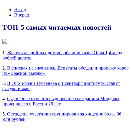
Назад
Вперед
ТОП-5 самых читаемых новостей
1.
Жители аварийных домов добавили казне Орла 1,4 млрд
рублей долгов
2.
В списках не значились. Депутаты обсудили пропажу коров
из «Красной звезды»
3.
В ОГУ имени Тургенева с 1 сентября институты станут
факультетами
4.
Суд в Орле отменил выдворение гражданина Молдовы,
прожившего в России 26 лет
5.
Осуждены участники группировки за хищение более 36
млн рублей