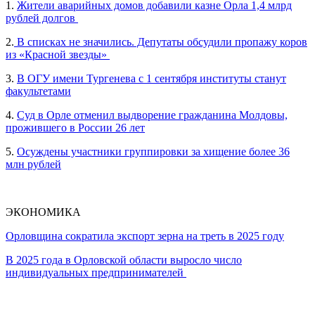
1.
Жители аварийных домов добавили казне Орла 1,4 млрд
рублей долгов
2.
В списках не значились. Депутаты обсудили пропажу коров
из «Красной звезды»
3.
В ОГУ имени Тургенева с 1 сентября институты станут
факультетами
4.
Суд в Орле отменил выдворение гражданина Молдовы,
прожившего в России 26 лет
5.
Осуждены участники группировки за хищение более 36
млн рублей
ЭКОНОМИКА
Орловщина сократила экспорт зерна на треть в 2025 году
В 2025 года в Орловской области выросло число
индивидуальных предпринимателей