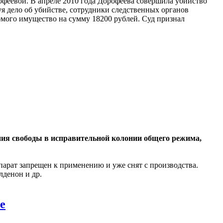
феевой. В апреле 2010 года Дорофеева совершила убийство
я дело об убийстве, сотрудники следственных органов
комого имущество на сумму 18200 рублей. Суд признал
ния свободы в исправительной колонии общего режима,
парат запрещен к применению и уже снят с производства.
лденон и др.
е