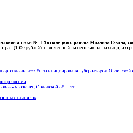
пальной аптеки №11 Хотынецкого района Михаила Газина, со
траф (1000 рублей), наложенный на него как на физлицо, из сре
лгортеплоэнерго» была инициирована губернатором Орловской 
употреблении
дово» - уроженец Орловской области
частных клиниках