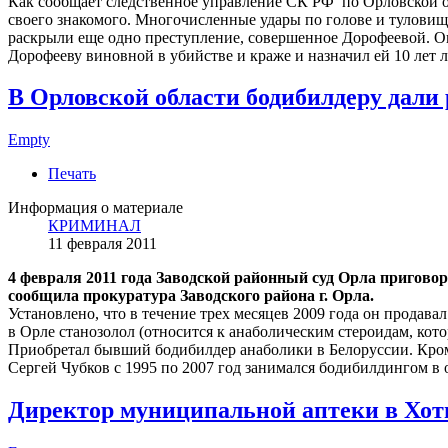
Как сообщает следственное управление СК РФ по Орловской о
своего знакомого. Многочисленные удары по голове и туловищу
раскрыли еще одно преступление, совершенное Дорофеевой. Ока
Дорофееву виновной в убийстве и краже и назначил ей 10 лет
В Орловской области бодибилдеру дали
Empty
Печать
Информация о материале
КРИМИНАЛ
11 февраля 2011
4 февраля 2011 года Заводской районный суд Орла пригов
сообщила прокуратура Заводского района г. Орла.
Установлено, что в течение трех месяцев 2009 года он продавал
в Орле станозолол (относится к анаболическим стероидам, ко
Приобретал бывший бодибилдер анаболики в Белоруссии. Кроме
Сергей Чубков с 1995 по 2007 год занимался бодибилдингом в 
Директор муниципальной аптеки в Хоты