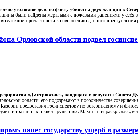
ено уголовное дело по факту убийства двух женщин в Север
нщины были найдены мертвыми с ножевыми ранениями у себя в к
о возможной причастности к совершению данного преступления 
йона Орловской области подвел госинсп
предприятия «Дмитровское», кандидата в депутаты Совета 
рловской области, его подозревают в пособничестве совершению
ду Казорин предоставил госинспектору по ветеринарному и фито
дминистративных правонарушениях. Махинация раскрылась, ког
ром» нанес государству ущерб в размере