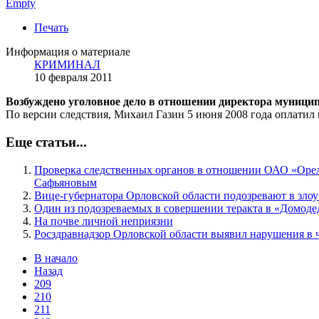
Empty
Печать
Информация о материале
КРИМИНАЛ
10 февраля 2011
Возбуждено уголовное дело в отношении директора муници
По версии следствия, Михаил Газин 5 июня 2008 года оплатил ш
Еще статьи...
Проверка следственных органов в отношении ОАО «Оре
Сафьяновым
Вице-губернатора Орловской области подозревают в зло
Один из подозреваемых в совершении теракта в «Домоде
На почве личной неприязни
Росздравнадзор Орловской области выявил нарушения в 
В начало
Назад
209
210
211