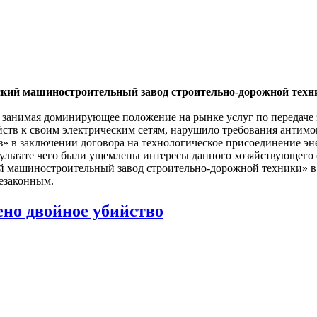
ий машиностроительный завод строительно-дорожной техни
анимая доминирующее положение на рынке услуг по передаче э
тв к своим электрическим сетям, нарушило требования антимо
» в заключении договора на технологическое присоединение э
ультате чего были ущемлены интересы данного хозяйствующего 
 машиностроительный завод строительно-дорожной техники» в
езаконным.
ено двойное убийство