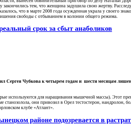
бласти, вынесен обвинительный приговор по делу Натальи Доро
 закончились тем, что женщина задушила свою жертву. Расследу
залось, что в марте 2008 года осужденная украла у своего зна
 лишения свободы с отбыванием в колонии общего режима.
 реальный срок за сбыт анаболиков
орил Сергея Чубкова к четырем годам и шести месяцам лише
торые используются для наращивания мышечной массы). Этот пре
 станозолола, они привозил в Орел тестостерон, нандролон, бо
орловском клубе «Атлант».
нецком районе подозревается в растрат