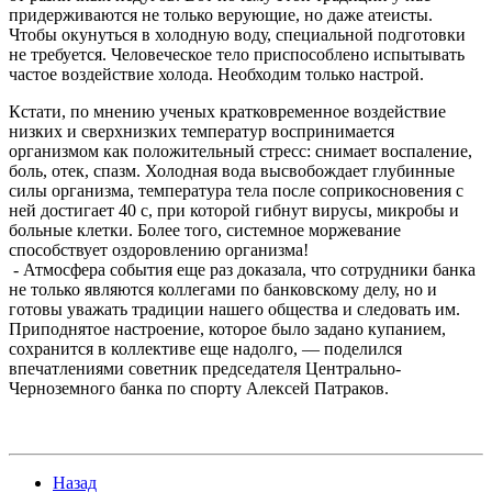
придерживаются не только верующие, но даже атеисты.
Чтобы окунуться в холодную воду, специальной подготовки
не требуется. Человеческое тело приспособлено испытывать
частое воздействие холода. Необходим только настрой.
Кстати, по мнению ученых кратковременное воздействие
низких и сверхнизких температур воспринимается
организмом как положительный стресс: снимает воспаление,
боль, отек, спазм. Холодная вода высвобождает глубинные
силы организма, температура тела после соприкосновения с
ней достигает 40 с, при которой гибнут вирусы, микробы и
больные клетки. Более того, системное моржевание
способствует оздоровлению организма!
- Атмосфера события еще раз доказала, что сотрудники банка
не только являются коллегами по банковскому делу, но и
готовы уважать традиции нашего общества и следовать им.
Приподнятое настроение, которое было задано купанием,
сохранится в коллективе еще надолго, — поделился
впечатлениями советник председателя Центрально-
Черноземного банка по спорту Алексей Патраков.
Назад