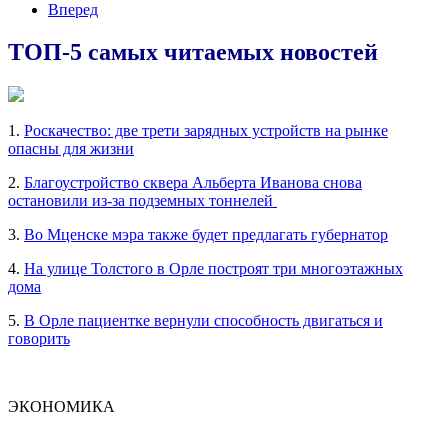
Вперед
ТОП-5 самых читаемых новостей
1.
Роскачество: две трети зарядных устройств на рынке
опасны для жизни
2.
Благоустройство сквера Альберта Иванова снова
остановили из-за подземных тоннелей
3.
Во Мценске мэра также будет предлагать губернатор
4.
На улице Толстого в Орле построят три многоэтажных
дома
5.
В Орле пациентке вернули способность двигаться и
говорить
ЭКОНОМИКА