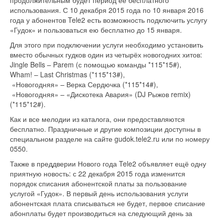
продолжительным будет период её бесплатного
использования. С 10 декабря 2015 года по 10 января 2016
года у абонентов Tele2 есть возможность подключить услугу
«Гудок» и пользоваться ею бесплатно до 15 января.
Для этого при подключении услуги необходимо установить
вместо обычных гудков один из четырёх новогодних хитов:
Jingle Bells – Parem (с помощью команды *115*15#),
Wham! – Last Christmas (*115*13#),
«Новогодняя» – Верка Сердючка (*115*14#),
«Новогодняя» – «Дискотека Авария» (DJ Рыжов remix)
(*115*12#).
Как и все мелодии из каталога, они предоставляются
бесплатно. Праздничные и другие композиции доступны в
специальном разделе на сайте gudok.tele2.ru или по номеру
0550.
Также в преддверии Нового года Tele2 объявляет ещё одну
приятную новость: с 22 декабря 2015 года изменится
порядок списания абонентской платы за пользование
услугой «Гудок». В первый день использования услуги
абонентская плата списываться не будет, первое списание
абонплаты будет производиться на следующий день за