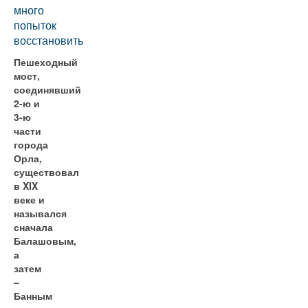
много
попыток
восстановить
Пешеходный
мост,
соединявший
2-ю и
3-ю
части
города
Орла,
существовал
в XIX
веке и
назывался
сначала
Балашовым,
а
затем
–
Банным