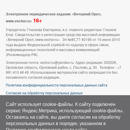
Электронное периодическое издание «Вечерний Орел,
16+
www.vechor.ru»
Учредитель: Глазкова Екатерина, и.о. главного редактора: Глазков
Егор Свидетельство о регистрации средства массовой информации
«Вечерний Орел, www.vechor.ru»
Эл №ФС77-40195 от 15 июня 2010
года выдано Федеральной службой по надзору в сфере связи,
информационных технологий и массовых коммуникаций
(Роскомнадзор РФ).
Электронная почта: vechor.ru@yandex.ru. Адрес редакции: 302526,
Орловская область, Орловский район, с. Паслово, д. 30. Телефон - +7
991 410 48 49. Использование материалов сайта запрещается без
письменного согласия редакции.
Политика конфиденциальности персональных данных сайта
Согласие на обработку персональных данных
В оформлении сайта используется фото группы ВК «Беспилотники |
Сайт использует cookie-файлы. К cайту подключен
Аэросъемка в Орле»
сервис Яндекс.Метрика, использующий cookie-файлы.
Оставаясь на сайте, вы даете согласие на обработку
персональных данных в порядке, указанном в
Политике конфиденциальности сайта