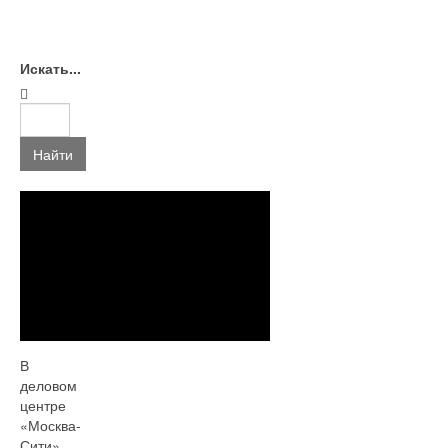
Искать...
Найти
В
деловом
центре
«Москва-
Сити»