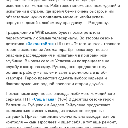
исполняются желания. Ребят ждет множество похождений и
испытаний в стране, где время бежит очень быстро, и им
обязательно нужно подгадать момент, чтобы успеть
вернуться домой к любимому празднику — Рождеству.
Традиционно в Wink можно будет посмотреть или
пересмотреть любимые телесериалы. Во втором сезоне
детектива
«Закон тайги»
(16+) от «Пятого канала» главного
героя в исполнении Александра Дьяченко ждут новые
опасные расследования и испытания в приграничной
глубинке. В новом сезоне Устюжанин возвращается на
службу в контрразведку. Руководство предлагает ему
оставить работу «в поле» и занять должность в штаб-
квартире. Герою предстоит сделать выбор: карьера и
благополучие или родной поселок и старая дружба.
Поклонников ждут новые эпизоды любимого комедийного
сериала ТНТ
«СашаТаня»
(16+) В десятом сезоне герои
Валентины Рубцовой и Андрея Гайдуляна продолжают
сталкиваться и искать выход из самых неожиданных
ситуаций. Привычная жизнь окончательно выходит из-под
контроля — сын взрослеет и ищет себя, а тут еще ремонт,
кредиты, проблемы на работе и постоянная нехватка