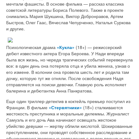
мечтали фашисты. В основе фильма — рассказ классика
советской литературы Бориса Полевого. Также в проекте
снимались Мария Шукшина, Виктор Добронравов, Артем
Быстров, Олег Гаас, Вячеслав Чепурченко, Наталья Суркова
и другие.
Психологическая драма
«Кукла»
(18+) — режиссерский
дебют известного актера Егора Бероева. У Нади впереди
была вся жизнь, но череда трагических событий перевернула
все: в один день она потеряла отца и убила жениха, узнав о
его измене. В колонии она провела шесть лет и родила там
дочку, которую тут же отняли. После освобождения Надя
отправляется на поиски девочки. Главную роль исполняет
балерина и дебютантка Анна Панкратова.
Еще один триллер-детектив в коктейль премьер поступил из
Франции. В фильме
«Стервятники»
(18+) сталкиваются
жестокость преступника и моральные дилеммы. Журналист
Самуэль и его дочь Ава начинают освещать жестокое
убийство девушки — жертву облили кислотой. Шокированные
преступлением, они проводят собственное расследование и
обнаруживают тревожные совпадения с делом прошлых лет