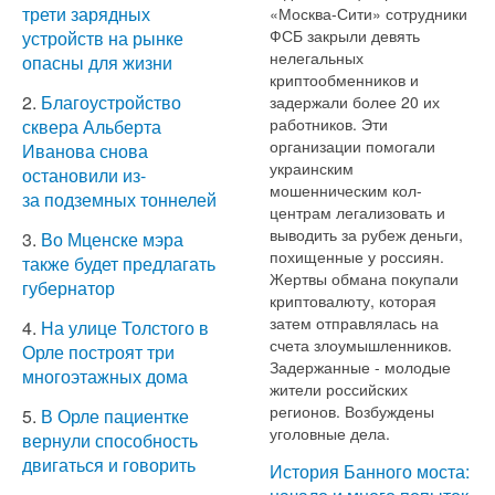
трети зарядных
«Москва-Сити» сотрудники
ФСБ закрыли девять
устройств на рынке
нелегальных
опасны для жизни
криптообменников и
2.
Благоустройство
задержали более 20 их
работников. Эти
сквера Альберта
организации помогали
Иванова снова
украинским
остановили из-
мошенническим кол-
за подземных тоннелей
центрам легализовать и
выводить за рубеж деньги,
3.
Во Мценске мэра
похищенные у россиян.
также будет предлагать
Жертвы обмана покупали
губернатор
криптовалюту, которая
затем отправлялась на
4.
На улице Толстого в
счета злоумышленников.
Орле построят три
Задержанные - молодые
многоэтажных дома
жители российских
регионов. Возбуждены
5.
В Орле пациентке
уголовные дела.
вернули способность
двигаться и говорить
История Банного моста: