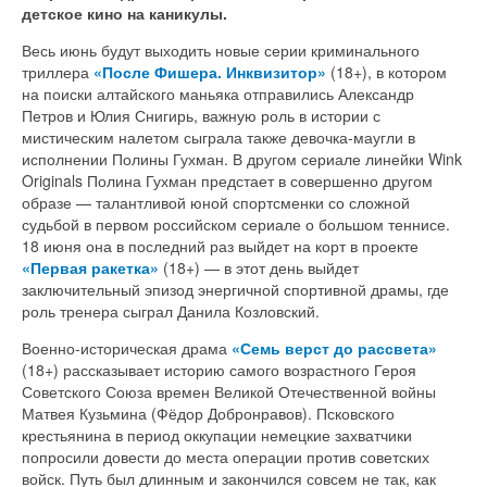
детское кино на каникулы.
Весь июнь будут выходить новые серии криминального
триллера
«После Фишера. Инквизитор»
(18+), в котором
на поиски алтайского маньяка отправились Александр
Петров и Юлия Снигирь, важную роль в истории с
мистическим налетом сыграла также девочка-маугли в
исполнении Полины Гухман. В другом сериале линейки Wink
Originals Полина Гухман предстает в совершенно другом
образе — талантливой юной спортсменки со сложной
судьбой в первом российском сериале о большом теннисе.
18 июня она в последний раз выйдет на корт в проекте
«Первая ракетка»
(18+) — в этот день выйдет
заключительный эпизод энергичной спортивной драмы, где
роль тренера сыграл Данила Козловский.
Военно-историческая драма
«Семь верст до рассвета»
(18+) рассказывает историю самого возрастного Героя
Советского Союза времен Великой Отечественной войны
Матвея Кузьмина (Фёдор Добронравов). Псковского
крестьянина в период оккупации немецкие захватчики
попросили довести до места операции против советских
войск. Путь был длинным и закончился совсем не так, как