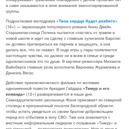
и сами оказываются в зоне внимания законспирированной
группы.
Подростковая мелодрама
«Твое сердце будет разбито»
(16+) — экранизация популярного романа Анны Джейн.
Старшеклассница Полина пытается спастись от травли в
новой школе и идет на сделку с главным хулиганом Барсом:
он должен притвориться ее парнем и защищать, а она
делать все, что он скажет. В ходе игры у пары появляются
настоящие чувства, но далеко не в всем в семье и среди
одноклассников это по душе. В картине режиссера Михаила
Вайнберга главные роли исполнили Вероника Журавлева и
Даниэль Вегас.
Действие приключенческого фильма по мотивам
одноименной повести Аркадия Гайдара
«Тимур и его
команда»
(12+) разворачивается в наши дни.
Семнадцатилетняя школьница Женя приезжает из северной
столицы в приграничный поселок Белгородской области,
чтобы успеть увидеться со своим братом-добровольцем
перед его отбытием в зону СВО. Там она знакомится с
местным неформальным лидером с позывным «Тимур» и
его командой — подростками-волонтерами. Новые друзья