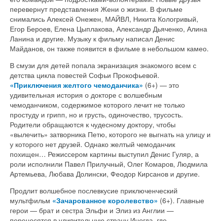
перевернут представления Жени о жизни. В фильме
снимались Алексей Онежен, МАЙВЛ, Никита Кологривый,
Егор Бероев, Елена Цыплакова, Александр Дьяченко, Алина
Ланина и другие. Музыку к фильму написал Денис
Майданов, он также появится в фильме в небольшом камео.
В смузи для детей попала экранизация знакомого всем с
детства цикла повестей Софьи Прокофьевой.
«Приключения желтого чемоданчика»
(6+) — это
удивительная история о докторе с волшебным
чемоданчиком, содержимое которого лечит не только
простуду и грипп, но и грусть, одиночество, трусость.
Родители обращаются к чудесному доктору, чтобы
«вылечить» затворника Петю, которого не выгнать на улицу и
у которого нет друзей. Однако желтый чемоданчик
похищен… Режиссером картины выступил Денис Гуляр, а
роли исполнили Павел Прилучный, Олег Комаров, Людмила
Артемьева, Любава Долински, Феодор Кирсанов и другие.
Продлит волшебное послевкусие приключенческий
мультфильм
«Зачарованное королевство»
(6+). Главные
герои — брат и сестра Эльфи и Элиз из Англии —
переносятся в удивительную страну Иногда, где