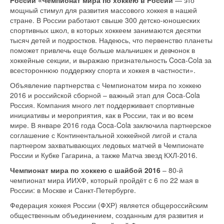
России «Чемпионат мира по хоккею в России
— это
мощный стимул для развития массового хоккея в нашей
стране. В России работают свыше 300 детско-юношеских
спортивных школ, в которых хоккеем занимаются десятки
тысяч детей и подростков. Надеюсь, что первенство планеты
поможет привлечь еще больше мальчишек и девчонок в
хоккейные секции, и выражаю признательность Coca-Cola за
всестороннюю поддержку спорта и хоккея в частности».
Объявление партнерства с Чемпионатом мира по хоккею
2016 и российской сборной – важный этап для Coca-Cola
Россия. Компания много лет поддерживает спортивные
инициативы и мероприятия, как в России, так и во всем
мире. В январе 2016 года Coca-Cola заключила партнерское
соглашение с Континентальной хоккейной лигой и стала
партнером захватывающих ледовых матчей в Чемпионате
России и Кубке Гагарина, а также Матча звезд КХЛ-2016.
Чемпионат мира по хоккею с шайбой 2016
– 80-й
чемпионат мира ИИХФ, который пройдёт с 6 по 22 мая в
России: в Москве и Санкт-Петербурге.
Федерация хоккея России (ФХР) является общероссийским
общественным объединением, созданным для развития и