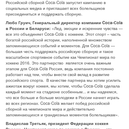
Российской сборной Coca-Cola запустит кампанию в
социальных медиа и приглашает всех болельщиков
присоединиться и поддержать сборную.
Любо Груич, Генеральный директор компании
Coca
-С
ola
в России и Беларуси:
«Лед, эмоции и искренние чувства —
все это объединяет Coca-Cola с хоккеем. Этот спорт – часть
богатой российской истории, наполненной множеством
запоминающихся событий и моментов. Для Coca-Cola —
большая честь поддержать российскую сборную и такое
масштабное спортивное событие как Чемпионат мира по
хоккею 2016. Это партнерство является очень важным
этапом для Coca-Cola Россия, ведь компания постоянно
работает над тем, чтобы внести свой вклад в развитие
российского спорта. В качестве партнера мы хотим усилить
ажиотаж вокруг хоккея, мы хотим, чтобы Coca-Cola сделала
каждый момент на стадионе особенным... и мы надеемся,
что все больше и больше молодежи в России начнет играть
во всех регионах. Coca-Cola желает побед российской
сборной на чемпионате мира и действительно
запоминающихся и грандиозных моментов болельщикам».
Владислав Третьяк, президент Федерации хоккея