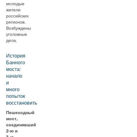
молодые
жители
российских
регионов.
Возбуждены
уголовные
дела.
История
Банного
моста:
начало
и
много
попыток
восстановить
Пешеходный
мост,
соединявший
2-ю и
3-ю