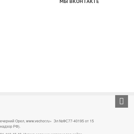
МЫ ВКОНТАКТЕ
Вечерний Орел, www.vechor.ru»
Эл №ФС77-40195 от 15
мнадзор РФ).