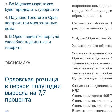
3.
Во Мценске мэра также
встроенное помещение 
будет предлагать губернатор
города. К объекту нед
обременений нет.
4.
На улице Толстого в Орле
построят три многоэтажных
Стоимость объекта:
1
дома
рассрочка платежа до 5-
5.
В Орле пациентке вернули
2. Адрес: Орловская об
способность двигаться и
Характеристика объекта
говорить
2-х этажное здание с 
Орловского отделения 
ЭКОНОМИКА
Здание гаража-стоянки 
Земельный участок общ
Земельный участок общ
Орловская розница
Существующих обремен
в первом полугодии
Стоимость
администрат
НДС.
выросла на 7,7
Стоимость гаража 405 7
процента
Стоимость земельного у
Стоимость земельного у
Возможна рассрочка пла