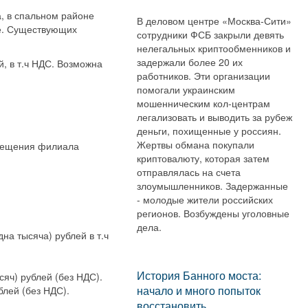
, в спальном районе
В деловом центре «Москва-Сити»
ие. Существующих
сотрудники ФСБ закрыли девять
нелегальных криптообменников и
задержали более 20 их
, в т.ч НДС. Возможна
работников. Эти организации
помогали украинским
мошенническим кол-центрам
легализовать и выводить за рубеж
деньги, похищенные у россиян.
Жертвы обмана покупали
змещения филиала
криптовалюту, которая затем
отправлялась на счета
злоумышленников. Задержанные
- молодые жители российских
регионов. Возбуждены уголовные
дела.
на тысяча) рублей в т.ч
История Банного моста:
яч) рублей (без НДС).
начало и много попыток
блей (без НДС).
восстановить