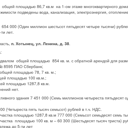
общей площадью 86,7 кв.м на 1-ом этаже многоквартирного дома
вижимости подведены вода, канализация, электроэнергия, отоплен
 654 000 (Один миллион шестьсот пятьдесят четыре тысячи) рублей
ти лет.
ласть,
п. Хотынец, ул. Ленина, д. 38
.
:
подвалом общей площадью 854 кв. м. с обратной арендой для ра
№ 8595 ПАО Сбербанк;
общей площадью 78, 7 кв. м.;
ей площадью 100 кв.м.;
ей площадью 1287,8 кв.м.
ений нет.
ивного здания 7 451 000 (Семь миллионов четыреста пятьдесят од
00 (Четыреста пять тысяч семьсот) рублей в т.ч. НДС.
частка площадью 1287,8 кв.м 777 000 (Семьсот семьдесят семь тыс
частка площадью 100 кв. м – 60 300 (Шестьдесят тысяч триста) ру
тежа до 5-ти лет