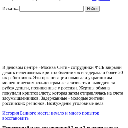
Искать...
Найти
В деловом центре «Москва-Сити» сотрудники ФСБ закрыли
девять нелегальных криптообменников и задержали более 20
их работников. Эти организации помогали украинским
мошенническим кол-центрам легализовать и выводить за
рубеж деньги, похищенные у россиян. Жертвы обмана
покупали криптовалюту, которая затем отправлялась на счета
злоумышленников. Задержанные - молодые жители
российских регионов. Возбуждены уголовные дела.
История Банного моста: начало и много попыток
восстановить
Пешеходный мост, соединявший 2-ю и 3-ю части города