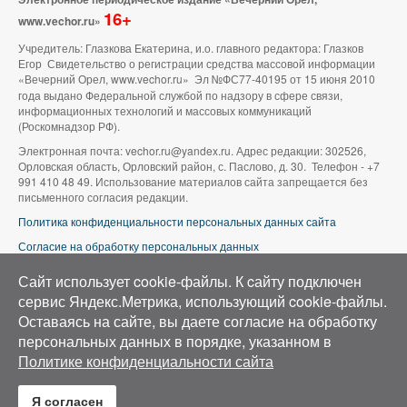
16+
www.vechor.ru»
Учредитель: Глазкова Екатерина, и.о. главного редактора: Глазков
Егор Свидетельство о регистрации средства массовой информации
«Вечерний Орел, www.vechor.ru»
Эл №ФС77-40195 от 15 июня 2010
года выдано Федеральной службой по надзору в сфере связи,
информационных технологий и массовых коммуникаций
(Роскомнадзор РФ).
Электронная почта: vechor.ru@yandex.ru. Адрес редакции: 302526,
Орловская область, Орловский район, с. Паслово, д. 30. Телефон - +7
991 410 48 49. Использование материалов сайта запрещается без
письменного согласия редакции.
Политика конфиденциальности персональных данных сайта
Согласие на обработку персональных данных
В оформлении сайта используется фото группы ВК «Беспилотники |
Сайт использует cookie-файлы. К cайту подключен
Аэросъемка в Орле»
сервис Яндекс.Метрика, использующий cookie-файлы.
Оставаясь на сайте, вы даете согласие на обработку
персональных данных в порядке, указанном в
Политике конфиденциальности сайта
Я согласен