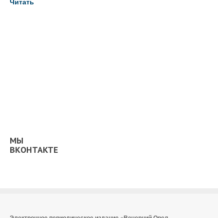
Читать
МЫ
ВКОНТАКТЕ
Электронное периодическое издание «Вечерний Орел,