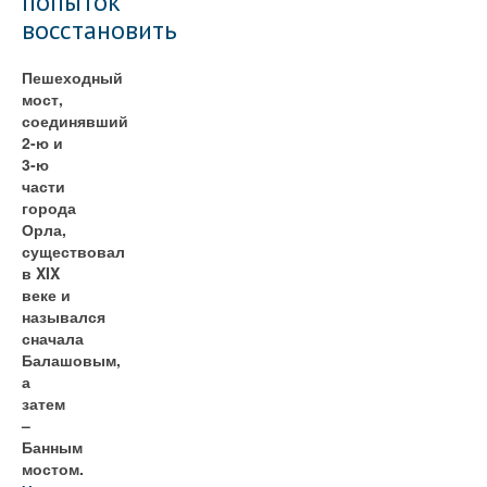
попыток
восстановить
Пешеходный
мост,
соединявший
2-ю и
3-ю
части
города
Орла,
существовал
в XIX
веке и
назывался
сначала
Балашовым,
а
затем
–
Банным
мостом.