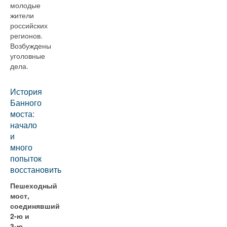
молодые
жители
российских
регионов.
Возбуждены
уголовные
дела.
История
Банного
моста:
начало
и
много
попыток
восстановить
Пешеходный
мост,
соединявший
2-ю и
3-ю