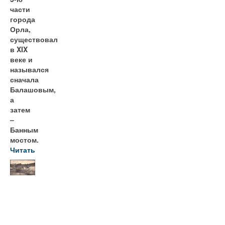
части
города
Орла,
существовал
в XIX
веке и
назывался
сначала
Балашовым,
а
затем
–
Банным
мостом.
Читать