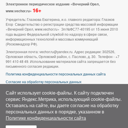
Электронное периодическое издание «Вечерний Орел,
16+
www.vechor.ru»
Учредитель: Глазкова Екатерина, и.о. главного редактора: Глазков
Егор Свидетельство о регистрации средства массовой информации
«Вечерний Орел, www.vechor.ru»
Эл №ФС77-40195 от 15 июня 2010
года выдано Федеральной службой по надзору в сфере связи,
информационных технологий и массовых коммуникаций
(Роскомнадзор РФ).
Электронная почта: vechor.ru@yandex.ru. Адрес редакции: 302526,
Орловская область, Орловский район, с. Паслово, д. 30. Телефон - +7
991 410 48 49. Использование материалов сайта запрещается без
письменного согласия редакции.
Политика конфиденциальности персональных данных сайта
Согласие на обработку персональных данных
В оформлении сайта используется фото группы ВК «Беспилотники |
Сайт использует cookie-файлы. К cайту подключен
Аэросъемка в Орле»
сервис Яндекс.Метрика, использующий cookie-файлы.
Оставаясь на сайте, вы даете согласие на обработку
персональных данных в порядке, указанном в
Политике конфиденциальности сайта