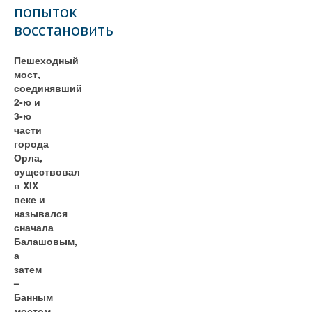
попыток
восстановить
Пешеходный
мост,
соединявший
2-ю и
3-ю
части
города
Орла,
существовал
в XIX
веке и
назывался
сначала
Балашовым,
а
затем
–
Банным
мостом.