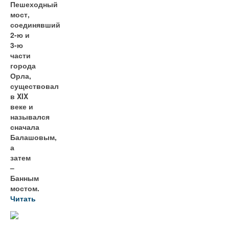
Пешеходный
мост,
соединявший
2-ю и
3-ю
части
города
Орла,
существовал
в XIX
веке и
назывался
сначала
Балашовым,
а
затем
–
Банным
мостом.
Читать