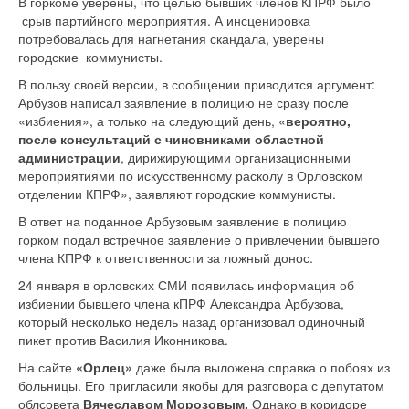
В горкоме уверены, что целью бывших членов КПРФ было
срыв партийного мероприятия. А инсценировка
потребовалась для нагнетания скандала, уверены
городские коммунисты.
В пользу своей версии, в сообщении приводится аргумент:
Арбузов написал заявление в полицию не сразу после
«избиения», а только на следующий день, «
вероятно,
после консультаций с чиновниками областной
администрации
, дирижирующими организационными
мероприятиями по искусственному расколу в Орловском
отделении КПРФ», заявляют городские коммунисты.
В ответ на поданное Арбузовым заявление в полицию
горком подал встречное заявление о привлечении бывшего
члена КПРФ к ответственности за ложный донос.
24 января в орловских СМИ появилась информация об
избиении бывшего члена кПРФ Александра Арбузова,
который несколько недель назад организовал одиночный
пикет против Василия Иконникова.
На сайте
«Орлец»
даже была выложена справка о побоях из
больницы. Его пригласили якобы для разговора с депутатом
облсовета
Вячеславом Морозовым.
Однако в коридоре