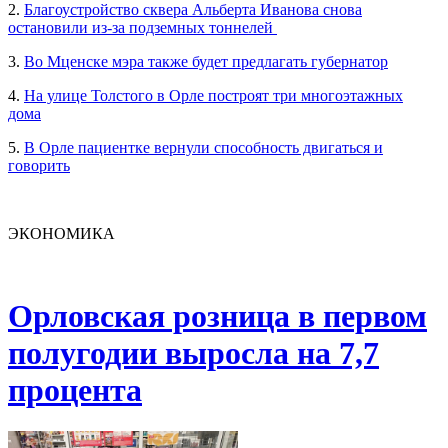
2.
Благоустройство сквера Альберта Иванова снова
остановили из-за подземных тоннелей
3.
Во Мценске мэра также будет предлагать губернатор
4.
На улице Толстого в Орле построят три многоэтажных
дома
5.
В Орле пациентке вернули способность двигаться и
говорить
ЭКОНОМИКА
Орловская розница в первом
полугодии выросла на 7,7
процента