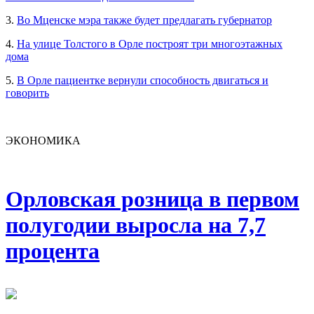
3.
Во Мценске мэра также будет предлагать губернатор
4.
На улице Толстого в Орле построят три многоэтажных
дома
5.
В Орле пациентке вернули способность двигаться и
говорить
ЭКОНОМИКА
Орловская розница в первом
полугодии выросла на 7,7
процента