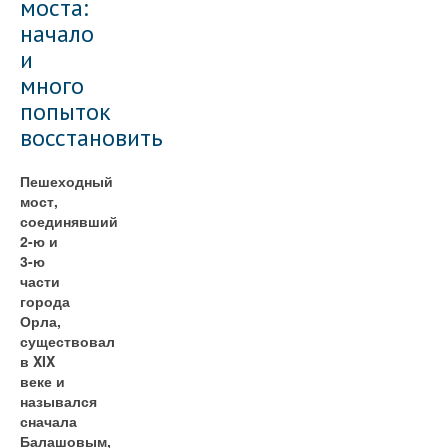
моста:
начало
и
много
попыток
восстановить
Пешеходный
мост,
соединявший
2-ю и
3-ю
части
города
Орла,
существовал
в XIX
веке и
назывался
сначала
Балашовым,