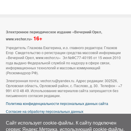
Электронное периодическое издание «Вечерний Орел,
16+
www.vechor.ru»
Учредитель: Глазкова Екатерина, и.о. главного редактора: Глазков
Егор Свидетельство о регистрации средства массовой информации
«Вечерний Орел, www.vechor.ru»
Эл №ФС77-40195 от 15 июня 2010
года выдано Федеральной службой по надзору в сфере связи,
информационных технологий и массовых коммуникаций
(Роскомнадзор РФ).
Электронная почта: vechor.ru@yandex.ru. Адрес редакции: 302526,
Орловская область, Орловский район, с. Паслово, д. 30. Телефон - +7
991 410 48 49. Использование материалов сайта запрещается без
письменного согласия редакции.
Политика конфиденциальности персональных данных сайта
Согласие на обработку персональных данных
В оформлении сайта используется фото группы ВК «Беспилотники |
Сайт использует cookie-файлы. К cайту подключен
Аэросъемка в Орле»
сервис Яндекс.Метрика, использующий cookie-файлы.