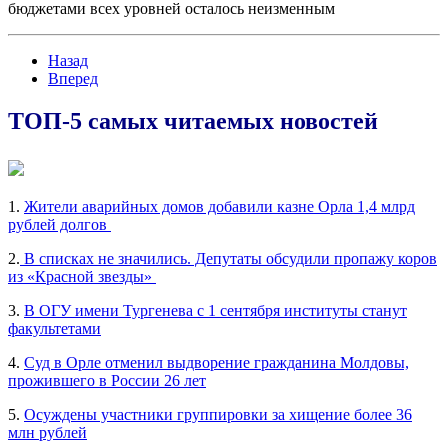
бюджетами всех уровней осталось неизменным
Назад
Вперед
ТОП-5 самых читаемых новостей
1.
Жители аварийных домов добавили казне Орла 1,4 млрд
рублей долгов
2.
В списках не значились. Депутаты обсудили пропажу коров
из «Красной звезды»
3.
В ОГУ имени Тургенева с 1 сентября институты станут
факультетами
4.
Суд в Орле отменил выдворение гражданина Молдовы,
прожившего в России 26 лет
5.
Осуждены участники группировки за хищение более 36
млн рублей