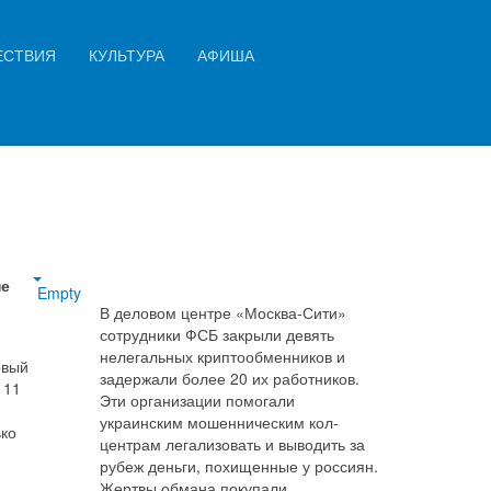
Искать...
ЕСТВИЯ
КУЛЬТУРА
АФИША
ой
Найти
не
Empty
В деловом центре «Москва-Сити»
сотрудники ФСБ закрыли девять
нелегальных криптообменников и
овый
задержали более 20 их работников.
 11
Эти организации помогали
украинским мошенническим кол-
ько
центрам легализовать и выводить за
рубеж деньги, похищенные у россиян.
Жертвы обмана покупали