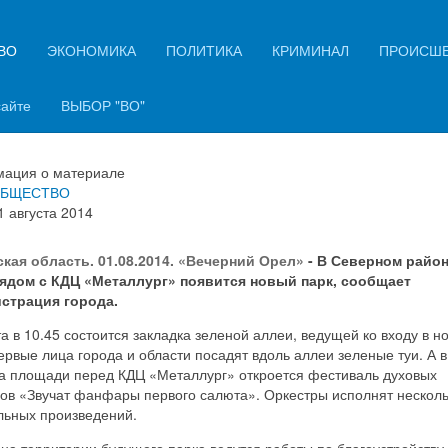
ВО
ЭКОНОМИКА
ПОЛИТИКА
КРИМИНАЛ
ПРОИСШ
еверном районе Орла будет св
к
сайте
ВЫБОР "ВО"
ация о материале
БЩЕСТВО
1 августа 2014
кая область. 01.08.2014. «Вечерний Орел»
- В Северном райо
ядом с КДЦ «Металлург» появится новый парк, сообщает
страция города.
та в 10.45 состоится закладка зеленой аллеи, ведущей ко входу в н
ервые лица города и области посадят вдоль аллеи зеленые туи. А в
на площади перед КДЦ «Металлург» откроется фестиваль духовых
ров «Звучат фанфары первого салюта». Оркестры исполнят нескол
льных произведений.
на территории будущего парка ведутся работы по благоустройству,