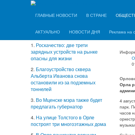
Вечерний Орёл
ТОП-5 самых
ГЛАВНЫЕ НОВОСТИ
В СТРАНЕ
ОБЩЕСТ
В С
читаемых новостей
пар
АКТУАЛЬНО
НОВОСТИ ДНЯ
Реклама на 
1.
Роскачество: две трети
зарядных устройств на рынке
Информ
О
опасны для жизни
0
2.
Благоустройство сквера
Альберта Иванова снова
Орловс
остановили из-за подземных
Орла р
тоннелей
админи
3.
Во Мценске мэра также будет
4 авгус
предлагать губернатор
парк. П
часов 
4.
На улице Толстого в Орле
оркест
построят три многоэтажных дома
музыка
5.
В Орле пациентке вернули
Сейчас 