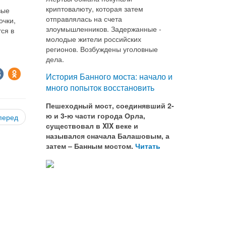
криптовалюту, которая затем
вые
отправлялась на счета
очки,
злоумышленников. Задержанные -
ся в
молодые жители российских
регионов. Возбуждены уголовные
дела.
История Банного моста: начало и
много попыток восстановить
Пешеходный мост, соединявший 2-
ю и 3-ю части города Орла,
перед
существовал в XIX веке и
назывался сначала Балашовым, а
затем – Банным мостом.
Читать