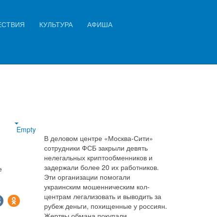
Искать...
ЕСТВИЯ
КУЛЬТУРА
АФИША
Найти
Empty
В деловом центре «Москва-Сити»
сотрудники ФСБ закрыли девять
нелегальных криптообменников и
задержали более 20 их работников.
е
Эти организации помогали
украинским мошенническим кол-
центрам легализовать и выводить за
рубеж деньги, похищенные у россиян.
Жертвы обмана покупали