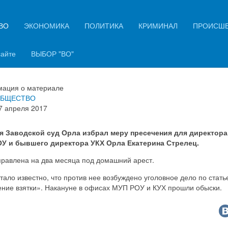
ВО
ЭКОНОМИКА
ПОЛИТИКА
КРИМИНАЛ
ПРОИСШ
терину Стрелец отправили под
ашний арест
сайте
ВЫБОР "ВО"
ация о материале
БЩЕСТВО
7 апреля 2017
я Заводской суд Орла избрал меру пресечения для директора
У и бывшего директора УКХ Орла Екатерина Стрелец.
правлена на два месяца под домашний арест.
тало известно, что против нее возбуждено уголовное дело по стать
ение взятки». Накануне в офисах МУП РОУ и КУХ прошли обыски.