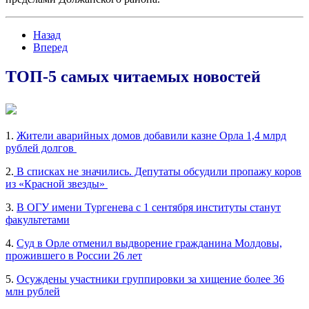
Назад
Вперед
ТОП-5 самых читаемых новостей
1.
Жители аварийных домов добавили казне Орла 1,4 млрд
рублей долгов
2.
В списках не значились. Депутаты обсудили пропажу коров
из «Красной звезды»
3.
В ОГУ имени Тургенева с 1 сентября институты станут
факультетами
4.
Суд в Орле отменил выдворение гражданина Молдовы,
прожившего в России 26 лет
5.
Осуждены участники группировки за хищение более 36
млн рублей