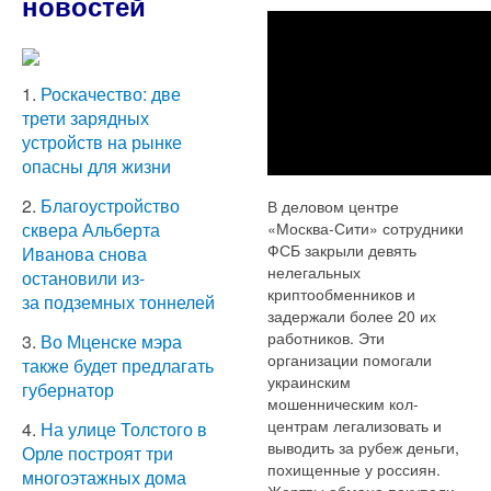
новостей
1.
Роскачество: две
трети зарядных
устройств на рынке
опасны для жизни
2.
Благоустройство
В деловом центре
«Москва-Сити» сотрудники
сквера Альберта
ФСБ закрыли девять
Иванова снова
нелегальных
остановили из-
криптообменников и
за подземных тоннелей
задержали более 20 их
работников. Эти
3.
Во Мценске мэра
организации помогали
также будет предлагать
украинским
губернатор
мошенническим кол-
центрам легализовать и
4.
На улице Толстого в
выводить за рубеж деньги,
Орле построят три
похищенные у россиян.
многоэтажных дома
Жертвы обмана покупали