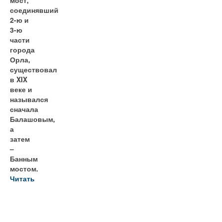
соединявший
2-ю и
3-ю
части
города
Орла,
существовал
в XIX
веке и
назывался
сначала
Балашовым,
а
затем
–
Банным
мостом.
Читать