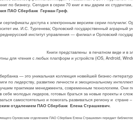
ниг по бизнесу. Сегодня в серии 70 книг и мы дарим их студентам,
ния ПАО Сбербанк Герман Греф
.
 и сертификаты доступа к электронным версиям серии получили: О
ситет им. И.С. Тургенева; Орловский государственный аграрный у
реднерусский институт управления — филиал и Орловский госуда
Книги представлены в печатном виде и в 
тупны для чтения с любых платформ и устройств (iOS, Android, Windo
 Сбербанка — это уникальная коллекция новейшей бизнес-литерату
ниги по лидерству, развитию личности и эмоциональному интеллек
 лучшим практикам менеджмента, современным технологиям. Они 
 себе молодых лидеров, готовых браться за новые проекты и слож
иваться самостоятельно и помогать развиваться региону и стране 
ским отдалением ПАО Сбербанк Елена Страшкевич
.
ляющего Орловским отделением ПАО Сбербанк Елена Страшкевич передает библиотеку