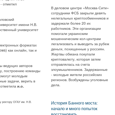
 - отметил
В деловом центре «Москва-Сити»
сотрудники ФСБ закрыли девять
нелегальных криптообменников и
рловский
задержали более 20 их
ниверситет имени Н.В.
работников. Эти организации
рственный университет
помогали украинским
мошенническим кол-центрам
легализовать и выводить за рубеж
электронных форматах
деньги, похищенные у россиян.
ws) как онлайн, так и
Жертвы обмана покупали
криптовалюту, которая затем
отправлялась на счета
ры ведущих авторов
злоумышленников. Задержанные
ту, построению команды
- молодые жители российских
помогут молодым
регионов. Возбуждены уголовные
ные задачи, верить в
дела.
– отметила
и.о.
 ректору ОГАУ им. Н.В.
История Банного моста:
начало и много попыток
восстановить