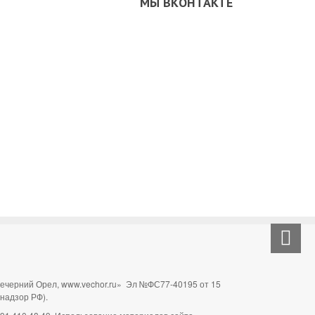
МЫ ВКОНТАКТЕ
Вечерний Орел, www.vechor.ru»
Эл №ФС77-40195 от 15
мнадзор РФ).