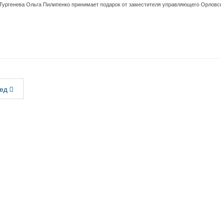
 Тургенева Ольга Пилипенко принимает подарок от заместителя управляющего Орлов
ед