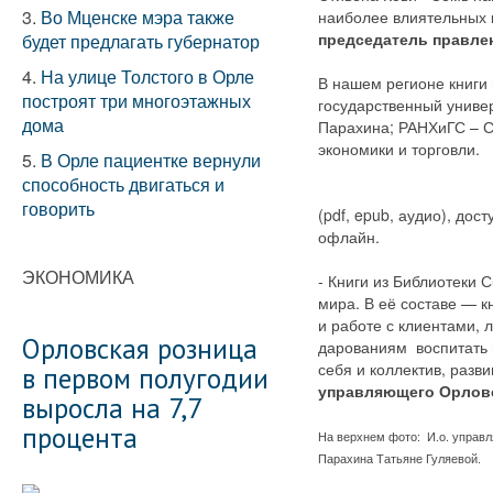
3.
Во Мценске мэра также
наиболее влиятельных к
председатель правле
будет предлагать губернатор
4.
На улице Толстого в Орле
В нашем регионе книги
построят три многоэтажных
государственный универ
дома
Парахина; РАНХиГС – С
экономики и торговли.
5.
В Орле пациентке вернули
способность двигаться и
говорить
(pdf, epub, аудио), дос
офлайн.
ЭКОНОМИКА
- Книги из Библиотеки
мира. В её составе — к
и работе с клиентами,
Орловская розница
дарованиям воспитать в
себя и коллектив, разв
в первом полугодии
управляющего Орлов
выросла на 7,7
процента
На верхнем фото: И.о. управ
Парахина Татьяне Гуляевой.