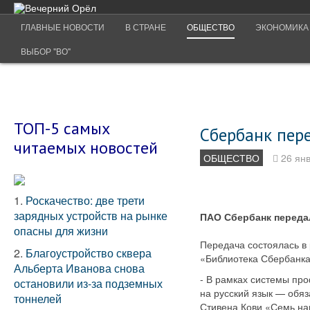
ГЛАВНЫЕ НОВОСТИ
В СТРАНЕ
ОБЩЕСТВО
ЭКОНОМИКА
ВЫБОР "ВО"
ТОП-5 самых
Сбербанк пер
читаемых новостей
ОБЩЕСТВО
26 ян
1.
Роскачество: две трети
зарядных устройств на рынке
ПАО Сбербанк переда
опасны для жизни
Передача состоялась в 
2.
Благоустройство сквера
«Библиотека Сбербанка»
Альберта Иванова снова
- В рамках системы про
остановили из-за подземных
на русский язык — обяз
тоннелей
Стивена Кови «Семь на