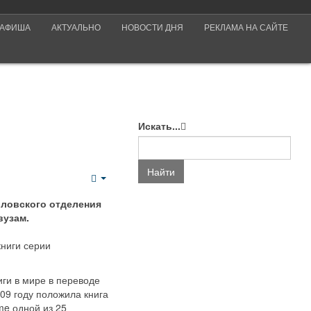
АФИША
АКТУАЛЬНО
НОВОСТИ ДНЯ
РЕКЛАМА НА САЙТЕ
Искать...
Найти
Empty
рловского отделения
вузам.
книги серии
ги в мире в переводе
09 году положила книга
e одной из 25