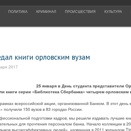
ПОЛИТИКА
КРИМИНАЛ
ПРОИСШЕСТВИЯ
КУЛЬТУРА
едал книги орловским вузам
варя 2017
25 января в День студента представители О
ли книги серии «Библиотека Сбербанка» четырем орловским 
рамках всероссийской акции, организованной Банком. В этот день 
 получили 150 вузов в 83 городах России.
фессиональной подготовки кадров, мы решили издавать лучшие кни
ательных для прочтения персоналом банка. Начало коллекции в 20
выков высокоэффективных людей», названная в 2011 журналом Tim