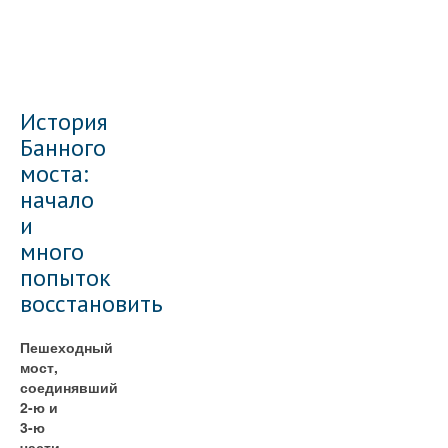
История
Банного
моста:
начало
и
много
попыток
восстановить
Пешеходный
мост,
соединявший
2-ю и
3-ю
части