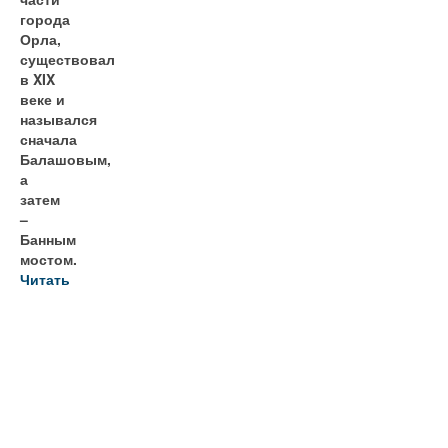
города
Орла,
существовал
в XIX
веке и
назывался
сначала
Балашовым,
а
затем
–
Банным
мостом.
Читать