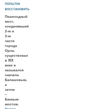
попыток
восстановить
Пешеходный
мост,
соединявший
2-ю и
3-ю
части
города
Орла,
существовал
в XIX
веке и
назывался
сначала
Балашовым,
а
затем
–
Банным
мостом.
Читать