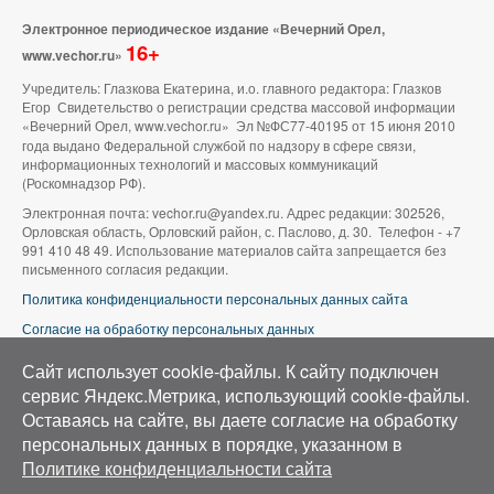
Электронное периодическое издание «Вечерний Орел,
16+
www.vechor.ru»
Учредитель: Глазкова Екатерина, и.о. главного редактора: Глазков
Егор Свидетельство о регистрации средства массовой информации
«Вечерний Орел, www.vechor.ru»
Эл №ФС77-40195 от 15 июня 2010
года выдано Федеральной службой по надзору в сфере связи,
информационных технологий и массовых коммуникаций
(Роскомнадзор РФ).
Электронная почта: vechor.ru@yandex.ru. Адрес редакции: 302526,
Орловская область, Орловский район, с. Паслово, д. 30. Телефон - +7
991 410 48 49. Использование материалов сайта запрещается без
письменного согласия редакции.
Политика конфиденциальности персональных данных сайта
Согласие на обработку персональных данных
В оформлении сайта используется фото группы ВК «Беспилотники |
Сайт использует cookie-файлы. К cайту подключен
Аэросъемка в Орле»
сервис Яндекс.Метрика, использующий cookie-файлы.
Оставаясь на сайте, вы даете согласие на обработку
персональных данных в порядке, указанном в
Политике конфиденциальности сайта