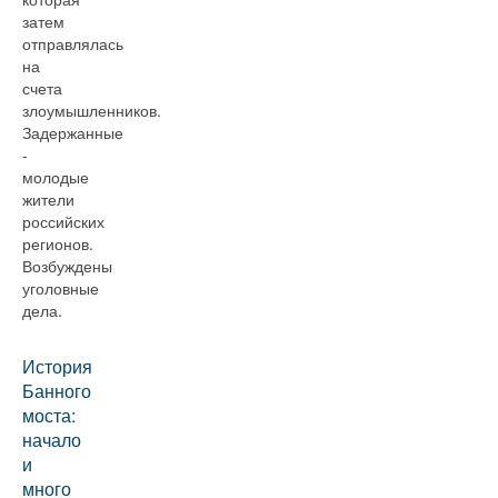
затем
отправлялась
на
счета
злоумышленников.
Задержанные
-
молодые
жители
российских
регионов.
Возбуждены
уголовные
дела.
История
Банного
моста:
начало
и
много