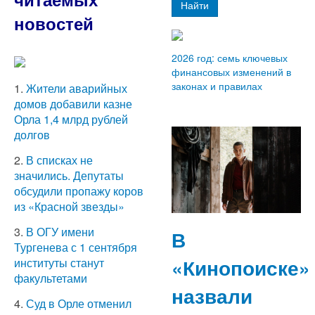
Найти
новостей
2026 год: семь ключевых
финансовых изменений в
законах и правилах
1.
Жители аварийных
домов добавили казне
Орла 1,4 млрд рублей
долгов
2.
В списках не
значились. Депутаты
обсудили пропажу коров
из «Красной звезды»
3.
В ОГУ имени
В
Тургенева с 1 сентября
«Кинопоиске»
институты станут
факультетами
назвали
4.
Суд в Орле отменил