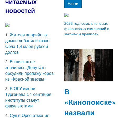
читаемых
Найти
новостей
2026 год: семь ключевых
финансовых изменений в
законах и правилах
1.
Жители аварийных
домов добавили казне
Орла 1,4 млрд рублей
долгов
2.
В списках не
значились. Депутаты
обсудили пропажу коров
из «Красной звезды»
3.
В ОГУ имени
В
Тургенева с 1 сентября
«Кинопоиске»
институты станут
факультетами
назвали
4.
Суд в Орле отменил