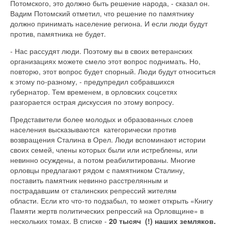
Потомского, это должно быть решение народа, - сказал он.
Вадим Потомский отметил, что решение по памятнику
должно принимать население региона. И если люди будут
против, памятника не будет.
- Нас рассудят люди. Поэтому вы в своих ветеранских
организациях можете смело этот вопрос поднимать. Но,
повторю, этот вопрос будет спорный. Люди будут относиться
к этому по-разному, - предупредил собравшихся
губернатор. Тем временем, в орловских соцсетях
разгорается острая дискуссия по этому вопросу.
Представители более молодых и образованных слоев
населения высказываются категорически против
возвращения Сталина в Орел. Люди вспоминают истории
своих семей, члены которых были или истреблены, или
невинно осуждены, а потом реабилитированы. Многие
орловцы предлагают рядом с памятником Сталину,
поставить памятник невинно расстрелянным и
пострадавшим от сталинских репрессий жителям
области. Если кто что-то подзабыл, то может открыть «Книгу
Памяти жертв политических репрессий на Орловщине» в
нескольких томах. В списке -
20 тысяч (!) наших земляков.