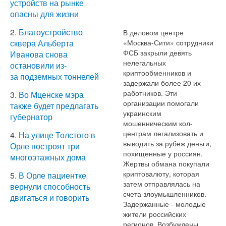
устройств на рынке
опасны для жизни
2.
Благоустройство
В деловом центре
«Москва-Сити» сотрудники
сквера Альберта
ФСБ закрыли девять
Иванова снова
нелегальных
остановили из-
криптообменников и
за подземных тоннелей
задержали более 20 их
работников. Эти
3.
Во Мценске мэра
организации помогали
также будет предлагать
украинским
губернатор
мошенническим кол-
центрам легализовать и
4.
На улице Толстого в
выводить за рубеж деньги,
Орле построят три
похищенные у россиян.
многоэтажных дома
Жертвы обмана покупали
криптовалюту, которая
5.
В Орле пациентке
затем отправлялась на
вернули способность
счета злоумышленников.
двигаться и говорить
Задержанные - молодые
жители российских
регионов. Возбуждены