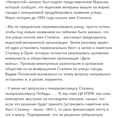
«Непростой» вопрос был поднят представителем Мценска,
который сообщил, что мценские ветераны вышли на мэрию
города с инициативой продублировать название улицы
Мира, которая до 1953 года носила имя Сталина.
- Мы не предлагаем переименовывать улицу, просто хотим,
чтобы под новым названием на табличке было указано, что
эта улица носила имя Сталина, - рассказал председатель
мценской ветеранской организации. Затем разговор зашел
об идее установить первоначально бюст, а затем и памятник
Сталину в Орле, которую пытаются реализовать орловские
коммунисты и общественная организация «Дети
войны». Признав неминуемые разногласия в орловском
обществе из-за возвращения Сталина на улицы города,
Вадим Потомский высказался по этому вопросу непривычно
осторожно и, в целом, корректно.
- У меня нет вопросов к генералиссимусу Сталину,
генералиссимусу Победы. …. Я, как член ЦК КПРФ, как член
компартии, выступая на последнем пленуме, сказал, что
если это решение будет принято (установить памятник или
бюст Сталину –
прим. «ВО»
), то свою финансовую лепту в
это я внесу. Подчеркиваю: это не решение губернатора