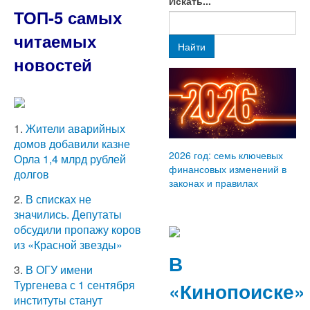
Искать...
ТОП-5 самых
читаемых
Найти
новостей
1.
Жители аварийных
домов добавили казне
2026 год: семь ключевых
Орла 1,4 млрд рублей
финансовых изменений в
долгов
законах и правилах
2.
В списках не
значились. Депутаты
обсудили пропажу коров
из «Красной звезды»
В
3.
В ОГУ имени
«Кинопоиске»
Тургенева с 1 сентября
институты станут