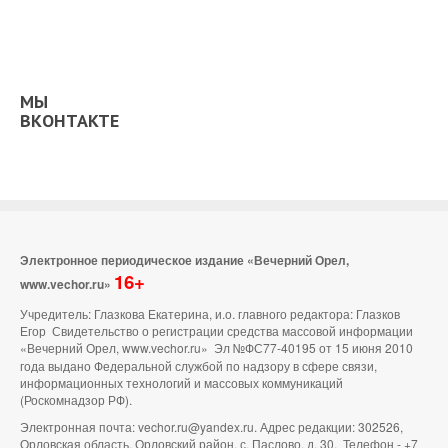
МЫ
ВКОНТАКТЕ
Электронное периодическое издание «Вечерний Орел,
16+
www.vechor.ru»
Учредитель: Глазкова Екатерина, и.о. главного редактора: Глазков
Егор Свидетельство о регистрации средства массовой информации
«Вечерний Орел, www.vechor.ru»
Эл №ФС77-40195 от 15 июня 2010
года выдано Федеральной службой по надзору в сфере связи,
информационных технологий и массовых коммуникаций
(Роскомнадзор РФ).
Электронная почта: vechor.ru@yandex.ru. Адрес редакции: 302526,
Орловская область, Орловский район, с. Паслово, д. 30. Телефон - +7