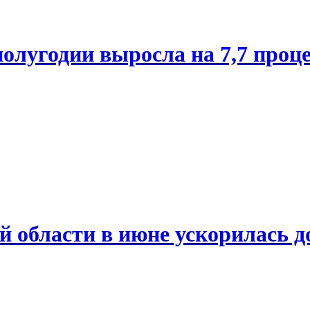
олугодии выросла на 7,7 проц
й области в июне ускорилась д