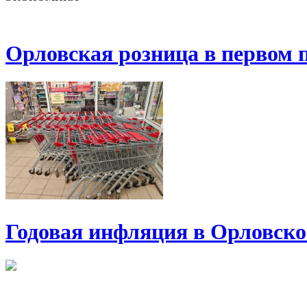
Орловская розница в первом п
Годовая инфляция в Орловско