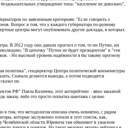
 бездоказательных утверждение типа: "население не довольно",
ернаторов по заявленным критериям: "Если говорить о
нов. Вопрос в том, что у каждого губернатора по-разному
ертные центры могут опубликовать другие доклады, в которых
а. В 2012 году они давали прогноз о том, то ни Путин, ни
-революцию. "В цепочку "Путин не будет президентом" и "геи
иков. - Но высокий уровень надёжности я бы такому прогнозу
кая политика", гендиректор Центра политической конъюнктуры
казать. Сначала делаются выводы, а потом подводятся
сказал он.
ктов РФ" Павла Калачева, этот антирейтинг - явно заказной
дь заказу, либо это просто попытка шантажа с целью
о в том, что методология описана очень невнятно, с рядом
торы, которые заслуженно попали в этот список, как,
лаву Челябинской области Юревича там обвиняют в ужасном
ивели дороги в порядок. На таких мелочах авторы рейтинга и