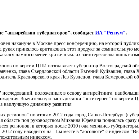
 "антирейтинг губернаторов", сообщает
ИА "Регнум"
.
овел накануне в Москве пресс-конференцию, на которой публ
 руках принялось критиковать этот продукт за сомнительную ме
азался намного менее критичным: их заинтересовала лишь возм
нов по версии ЦПИ возглавляет губернатор Волгоградской обла
авченко, глава Свердловской области Евгений Куйвашев, глава
дитель Красноярского края Лев Кузнецов, глава Кемеровской о
" исследований, положенных в основу антирейтинга, наибольши
ождения. Значительную часть десятки "антигероев" по версии 
аз наилучшую динамику развития.
х регионов" по итогам 2012 года город Санкт-Петербург (губерн
я область под руководством Михаила Юревича поднялась сразу на
 всех регионов, в которых после 2010 года менялись губернатор
2012 году находится на 11-м месте в "абсолюте" с индексом "В
положительным индексом.