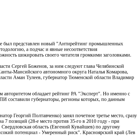
ике был представлен новый "Антирейтинг промышленных
тодологию, а подчас и явные несоответствия
ожность шокировать своего читателя громкими заголовками.
сти Сергей Боженов, за ним следуют глава Челябинской
 Ханты-Мансийского автономного округа Наталья Комарова,
бласти Аман Тулеев, губернатор Тюменской области Владимир
м авторитетом обладает рейтинг РА "Эксперт". Но именно с
ЦПИ составили губернаторы, регионы которых, по данным
атор Георгий Полтавченко) занял почетное третье место, сразу
 7 позиций (28-е место против 35-го в 2010 году - при
ы. Свердловская область (Евгений Кувайшев) по другому
ысокий потенциал - Умеренный риск". Красноярский край (Лев