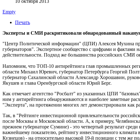
10 октября 2013
Empty
Печать
Эксперты и СМИ раскритиковали обнародованный накануне
"Центр Политической информации" (ЦПИ) Алексея Мухина пр
губернаторов". Экспертное сообщество с цифрами и фактами на
действительности. Подход же большинства российских СМИ ок
Напомним, что ТОП-10 антирейтинга глав промышленных регио
области Михаил Юревич, губернатор Петербурга Георгий Полт
губернатор Сахалинской области Александр Хорошавин, руково
Якушев и глава Оренбургской области Юрий Берг.
Как отмечает агентство "Росбалт" из указанных ЦПИ "базовых
ним у антирейтинга обнаруживаются и наиболее заметные расх
"Эксперта", на протяжении многих лет демонстрировали как р
Так, в "Рейтинге инвестиционной привлекательности российски
после Москвы и Московской области. А, к примеру, Челябинска
прежнем губернаторе Сумине) - это четвертый результат среди
важнейшему показателю, рейтингу инвестиционного климата в 
Кузнецов) - на относительно высокой 19-й позиции с тем же 