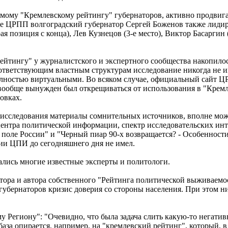
емому "Кремлевскому рейтингу" губернаторов, активно продви
 ЦРПП волгоградский губернатор Сергей Боженов также лидиру
позиция с конца), Лев Кузнецов (3-е место), Виктор Басаргин (4
 рейтингу" у журналистского и экспертного сообщества накопилос
ответствующим властным структурам исследование никогда не име
ностью виртуальными. Во всяком случае, официальный сайт ЦРП
ообще вынужден был открещиваться от использования в "Кремл
овках.
 исследования материалы сомнительных источников, вполне можн
ентра политической информации, спектр исследовательских инт
 поле России" и "Черный пиар 90-х возвращается? - Особенност
ии ЦПИ до сегодняшнего дня не имел.
лись многие известные эксперты и политологи.
тора и автора собственного "Рейтинга политической выживаемос
х губернаторов кризис доверия со стороны населения. При этом 
Региону": "Очевидно, что была задача слить какую-то негативн
база опирается, например, на "кремлевский рейтинг", который, 