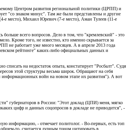
гаемому Центром развития региональной политики (ЦРПП) и
ет "со знаком минус". Там же были представлены и другие
-е место), Михаил Юревич (7-е место), Аман Тулеев (11-е
ь больше всего вопросов. Дело в том, что "кремлевский" - это
ло. Кроме того, не известно, кто именно скрывается за
П не работает уже много месяцев. А в апреле 2013 года
евском рейтинге" каких-либо официальных данных и
о списать на недостаток опыта, констатирует "Росбалт". Судя
ересов этой структуры весьма широк. Обращают на себя
и информационных войн на новом этапе их развития"). А вот
ти" губернаторов в России: "Этот доклад (ЦПИ) меня, мягко
никаких цифр и данных соцопросов в докладе не приводится", -
ую информацию, - отмечает политолог. - Во-первых, есть топ
в общем-то, считается дурным тоном цитировать в