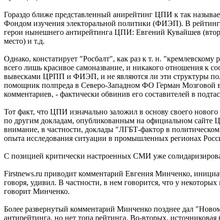
Гораздо ближе представленный анирейтинг ЦПИ к так называ
Фондом изучения электоральной политики (ФИЭП). В рейтинге
герои нынешнего антирейтинга ЦПИ: Евгений Кувайшев (вторая 
место) и т.д.
Однако, констатирует "Росбалт", как раз к т. н. "кремлевскому
всего лишь красивое самоназвание, и никакого отношения к со
вывесками ЦРПП и ФИЭП, и не являются ли эти структуры пол
помощник полпреда в Северо-Западном ФО Герман Мозговой в
комментариев, - фактически обвинив его составителей в подтас
Тот факт, что ЦПИ изначально заложил в основу своего нового
по другим докладам, опубликованным на официальном сайте Ц
внимание, в частности, доклады "ЛГБТ-фактор в политическом
опыта исследования ситуации в промышленных регионах Росс
С позицией критически настроенных СМИ уже солидаризирова
Firstnews.ru приводит комментарий Евгения Минченко, инициа
говоря, удивил. В частности, в нем говорится, что у некоторы
говорит Минченко.
Более развернутый комментарий Минченко позднее дал "Новому 
антирейтинга, но нет топа рейтинга. Во-вторых, источниковая 