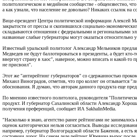
политологическом и медийном сообществе - общеизвестно, что 
а как узнали, что население не довольно? Никаких ссылок на с
Вице-президент Центра политической информации Алексей Мак
закрытости от прессы и скопившихся социально-экономических 
складываются отношения с федеральными и региональными эли
названные слабые губернаторы могут оказаться относительно
Известный уральский политолог Александр Мельников предлага
Медведев не будут баллотироваться в президенты, а будет кто
ввергнут страну в хаос", наверное, можно вписать и какой-то
не присвоил".
Этот же "антирейтинг губернаторов" со сдержанностью проко
Михаил Виноградов, отметив, что про коллег он отзывается "ли
обоснования. Я думаю, что авторам данного продукта еще предст
По мнению известного политолога, руководителя "Политической
продукт. И губернатор Сахалинской области Александр Хорошав
получения преференций, сообщает ИА SakhalinMedia.
"Насколько я знаю, агентство ранее рейтингами не занималось 
оценок категорически нельзя согласиться. Выводы исследовани
например, губернатор Волгоградской области Баженов, а есть 
состоянии дорог. На самом деле рейтинг Юревича вырос после,