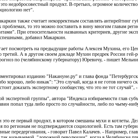
это недобросовестный продукт. В-третьих, огромное количество
оциологию нет".
аркин также считает некорректным составлять антирейтинг губ
проблемах, то это можно поставить в вину многим главам регио
тами". При относительности названных критериев, другие эксп
 успешными, добавил Макаркин.
ет посмотреть на предыдущие работы Алексея Мухина, его Центр
-то третий. А в другом своем докладе Мухин предрек России гей
 прогноз по (челябинскому губернатору) Юревичу, - пишет Мельн
мментировал изданию "Накануне.ру" и глава фонда "Петербургс
бо хорошо, либо никак": "Это случай, когда я не готов ничего с
оит доказать экспертному сообществу, что это не тот случай", - 
 экспертной группы", автора "Индекса избираемости глав субъе
ин попал туда либо просто по случайности, либо по чьему-нибу
и это ее первый продукт, в котором смешаны мухи и котлеты. Дел
я по регионам не подтверждаются социологией. Есть там губерна
явные передергивания, - говорит Павел Калачев. - Например, г
 так называемой, "дорожной революции", когда в Челябинске пр