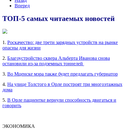
Назад
Вперед
ТОП-5 самых читаемых новостей
1.
Роскачество: две трети зарядных устройств на рынке
опасны для жизни
2.
Благоустройство сквера Альберта Иванова снова
остановили из-за подземных тоннелей
3.
Во Мценске мэра также будет предлагать губернатор
4.
На улице Толстого в Орле построят три многоэтажных
дома
5.
В Орле пациентке вернули способность двигаться и
говорить
ЭКОНОМИКА