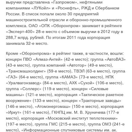
выручки представлена «Газпромом», нефтяными
компаниями «ЛУКойл» и «Роснефть», РЖД и Сбербанком
России. В список попали около 30 предприятий
машиностроительной отрасли и оборонно-промышленного
комплекса. ОАО «ОПК «Оборонпром» занимает в рейтинге
«Эксперт-400» 28-е место с объемом выручки в 2012 году в
288,7 млрд. рублей. По итогам 2011 года корпорация
занимала 32-е место.
Кроме «Оборонпрома» в рейтинг также, в частности, вошли:
концерн ПВО «Алмаз-Антей» (42-е место); группа «АвтоВАЗ»
(43-е место), группа компаний «Автотор» (49-е место),
«Трансмашхолдинг» (59-е место), ТВЭЛ (63-е место), группа
«ГАЗ» (64-е место), группа «КАМАЗ» (73-е место), НПК
«Уралвагонзавод» (84-е место), АХК «Сухой» (106-е место),
группа «Соллерс» (119-е место), концерн «Силовые
машины» (121-е место), корпорация «Тактическое ракетное
вооружение» (133-е место), концерн «Тракторные заводы»
(146-е место), «Атомэнергомаш» (150-е место), корпорация
«Иркут» (161-е место), ГКНПЦ им. М. В. Хруничева (177-е
место), корпорация «Московский институт теплотехники»
(197-е место), группа ГМС (215-е место), группа ОМЗ (241-е
место), «Информационные спутниковые системы им. ак.