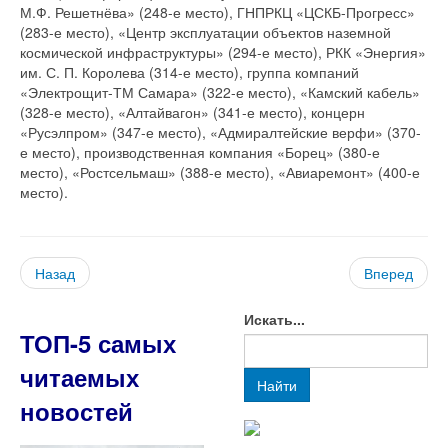
М.Ф. Решетнёва» (248-е место), ГНПРКЦ «ЦСКБ-Прогресс»
(283-е место), «Центр эксплуатации объектов наземной
космической инфраструктуры» (294-е место), РКК «Энергия»
им. С. П. Королева (314-е место), группа компаний
«Электрощит-ТМ Самара» (322-е место), «Камский кабель»
(328-е место), «Алтайвагон» (341-е место), концерн
«Русэлпром» (347-е место), «Адмиралтейские верфи» (370-
е место), производственная компания «Борец» (380-е
место), «Ростсельмаш» (388-е место), «Авиаремонт» (400-е
место).
Назад
Вперед
Искать...
ТОП-5 самых
читаемых
Найти
новостей